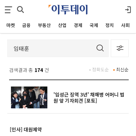
마켓
금융
부동산
산업
경제
국제
정치
사회
검색결과 총
174
건
정확도순
최신순
'임성근 징역 3년' 채해병 어머니 법
원 앞 기자회견 [포토]
[인사] 대원제약