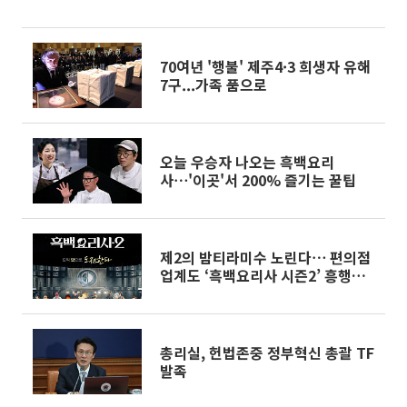
70여년 '행불' 제주4·3 희생자 유해
7구...가족 품으로
오늘 우승자 나오는 흑백요리
사⋯'이곳'서 200% 즐기는 꿀팁
제2의 밤티라미수 노린다⋯ 편의점
업계도 ‘흑백요리사 시즌2’ 흥행에
촉각
총리실, 헌법존중 정부혁신 총괄 TF
발족