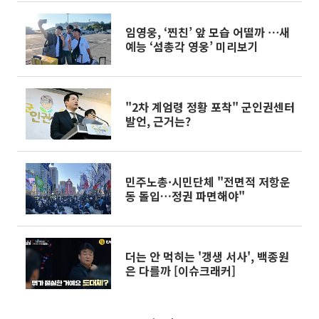
임영웅, ‘찐친’ 앞 모습 어떨까 ⋯새
예능 ‘섬총각 영웅’ 미리보기
"2차 계엄령 정황 포착" 군인권센터
발언, 근거는?
민주노총·시민단체 "전면적 저항운
동 돌입…정권 파면해야"
더는 안 먹히는 '갱생 서사', 백종원
은 다를까 [이슈크래커]