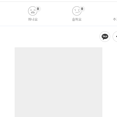
0
0
화나요
슬퍼요
추