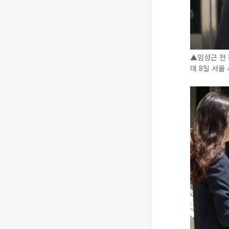
▲임성근 전 
데 8일 서울