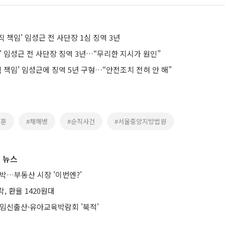
직 책임’ 임성근 전 사단장 1심 징역 3년
’ 임성근 전 사단장 징역 3년…“무리한 지시가 원인”
직 책임’ 임성근에 징역 5년 구형…“안전조치 전혀 안 해”
태훈
#채해병
#순직사건
#서울중앙지방법원
 뉴스
박…부동산 시장 '이번엔?'
락, 환율 1420원대
 임신출산·유아교육박람회 '북적'