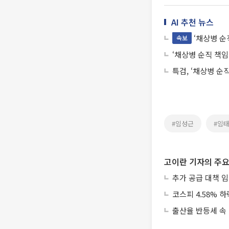
AI 추천 뉴스
‘채상병 순
속보
‘채상병 순직 책임
특검, ‘채상병 순
#임성근
#임
고이란 기자의 주요
추가 공급 대책 임
코스피 4.58% 하
출산율 반등세 속