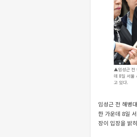
▲임성근 전 
데 8일 서
고 있다.
임성근 전 해병대
한 가운데 8일
장이 입장을 밝히고