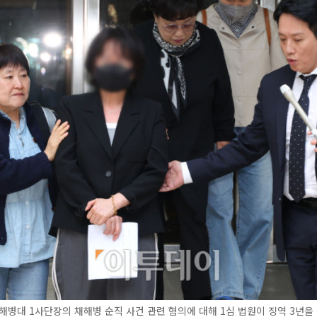
해병대 1사단장의 채해병 순직 사건 관련 혐의에 대해 1심 법원이 징역 3년을