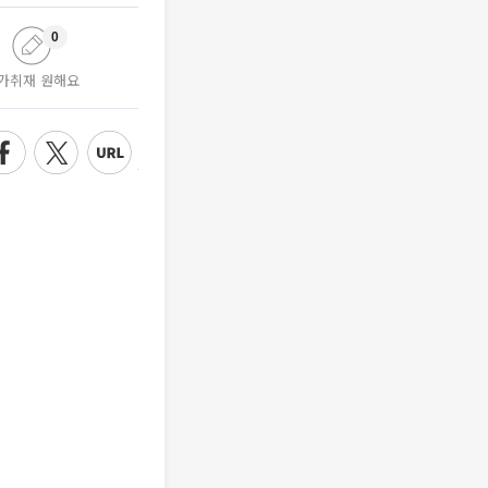
0
가취재 원해요