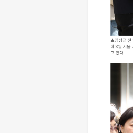
▲임성근 전 
데 8일 서
고 있다.