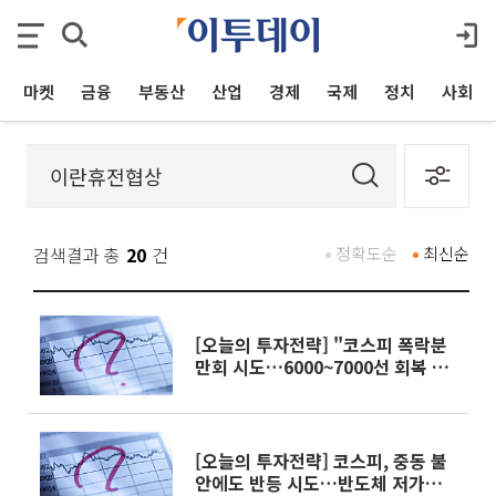
마켓
금융
부동산
산업
경제
국제
정치
사회
검색결과 총
20
건
정확도순
최신순
[오늘의 투자전략] "코스피 폭락분
만회 시도…6000~7000선 회복 관
건"
[오늘의 투자전략] 코스피, 중동 불
안에도 반등 시도…반도체 저가매수