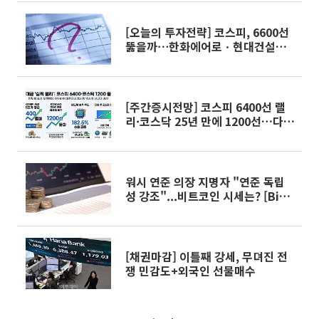
[오늘의 투자전략] 코스피, 6600선
뚫을까⋯한화에어로ㆍ현대건설ㆍ
두산에너빌리티 등 실적 발표
[주간증시전망] 코스피 6400선 랠
리·코스닥 25년 만에 1200선…다
음주 예상밴드 5800~6700선
워시 연준 의장 지명자 "연준 독립
성 강조"...비트코인 시세는? [Bit
코인]
[채권마감] 이틀째 강세, 무뎌진 전
쟁 민감도+외국인 선물매수