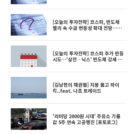
유입 주목
[오늘의 투자전략] 코스피, 반도체
랠리 속 수급 변동성 확대 전망⋯삼
전ㆍSK하닉 주목
[오늘의 투자전략] 코스피 추가 반등
시도…‘삼전ㆍ닉스’ 반도체 강세 뒤
순환매 주목
[김남현의 채권썰] 지붕 뚫고 하이
킥..feat. 나쵸 트레이드
'리터당 2000원 시대' 주유소 기름
값 5주 연속 고공행진 [포토로그]