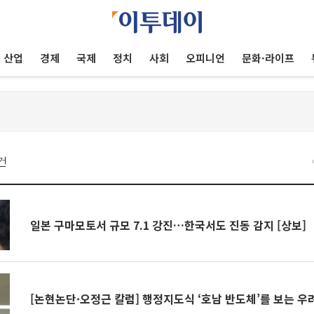
산업
경제
국제
정치
사회
오피니언
문화·라이프
건
일본 구마모토서 규모 7.1 강진…한국서도 진동 감지 [상보]
[논현논단·오정근 칼럼] 행정지도식 ‘호남 반도체’를 보는 우