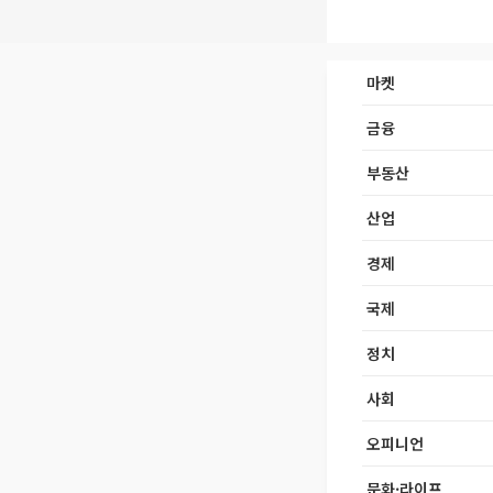
마켓
금융
부동산
산업
경제
국제
정치
사회
오피니언
문화·라이프