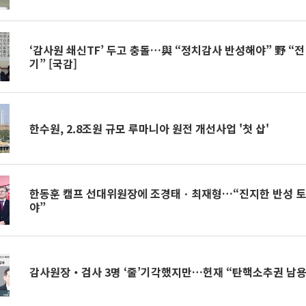
‘감사원 쇄신TF’ 두고 충돌…與 “정치감사 반성해야” 野 “전
기” [국감]
한수원, 2.8조원 규모 루마니아 원전 개선사업 '첫 삽'
한동훈 캠프 선대위원장에 조경태ㆍ최재형…“진지한 반성 
야”
감사원장‧검사 3명 ‘줄’기각했지만…헌재 “탄핵소추권 남용