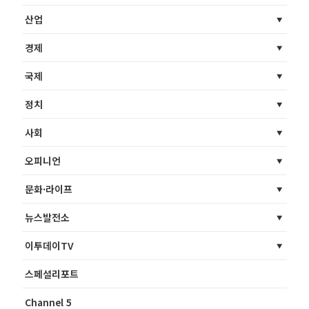
산업
경제
국제
정치
사회
오피니언
문화·라이프
뉴스발전소
이투데이TV
스페셜리포트
Channel 5