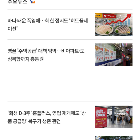
주요뉴스
바다 태운 폭염에…회 한 접시도 ‘히트플레
이션’
영끌 '주택공급' 대책 임박⋯비아파트·도
심복합까지 총동원
‘회생 D-3주’ 홈플러스, 영업 재개에도 ‘상
품 공급망’ 복구가 생존 관건