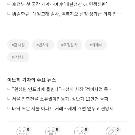
李정부 첫 국감 개막…여야 '내란청산 vs 민생심판’
與김한규 "대왕고래 감사, 액트지오 선정·성과급 의혹 집중 조사해야"
#감사원
#법사위
#국정감사
#최재해
#전현희
이난희 기자의 주요 뉴스
"완성된 인프라에 몰린다"⋯청약 시장 '정비사업 독주' 42배 격차
서울 집합건물 소유권이전등기, 상반기 13만건 돌파
바닥 찍은 서울 아파트 거래⋯세제 개편 앞두고 관망세
0
0
0
0