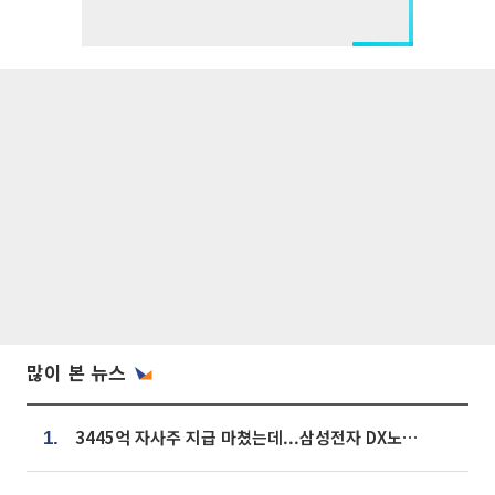
많이 본 뉴스
3445억 자사주 지급 마쳤는데...삼성전자 DX노조, 뒤늦은 '떼쓰기 집회'
1.