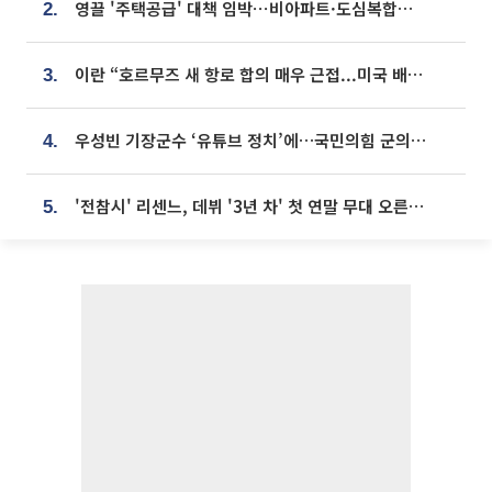
영끌 '주택공급' 대책 임박⋯비아파트·도심복합까지 총동원
2.
이란 “호르무즈 새 항로 합의 매우 근접...미국 배상 먼저”
3.
우성빈 기장군수 ‘유튜브 정치’에…국민의힘 군의원들 집단 반발
4.
'전참시' 리센느, 데뷔 '3년 차' 첫 연말 무대 오른다⋯"그동안 섭외 안 와"
5.