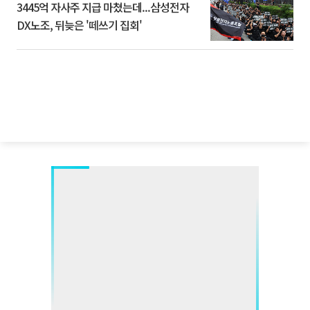
3445억 자사주 지급 마쳤는데...삼성전자
DX노조, 뒤늦은 '떼쓰기 집회'