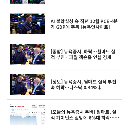
AI 불확실성 속 작년 12월 PCE·4분
기 GDP에 주목 [뉴욕인사이트]
[종합] 뉴욕증시, 하락…월마트 실
적 부진ㆍ파월 잭슨홀 연설 경계
[상보] 뉴욕증시, 월마트 실적 부진
속 하락…나스닥 0.34%↓
[오늘의 뉴욕증시 무버] 월마트, 실
적 가이던스 실망에 6%대 하락…팔
란티어 5.22%↓