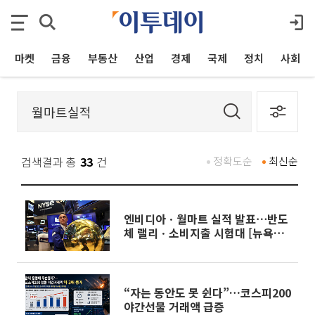
마켓
금융
부동산
산업
경제
국제
정치
사회
검색결과 총
33
건
정확도순
최신순
엔비디아ㆍ월마트 실적 발표⋯반도
체 랠리ㆍ소비지출 시험대 [뉴욕인
사이트]
“자는 동안도 못 쉰다”…코스피200
야간선물 거래액 급증