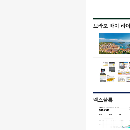
브라보 마이 라
넥스블록