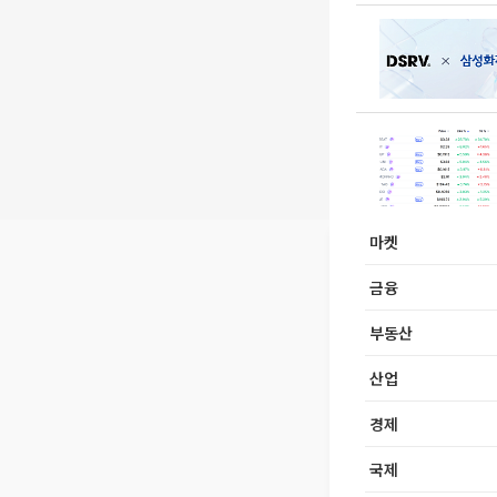
마켓
금융
부동산
산업
경제
국제