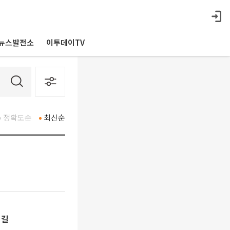
뉴스발전소
이투데이TV
정확도순
최신순
림길