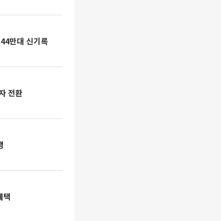
144만대 신기록
자 전환
행
혜택