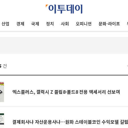
산업
경제
국제
정치
사회
오피니언
문화·라이프
5
건
엑스플러스, 갤럭시 Z 플립8·폴드8 전용 액세서리 선보여
결제회사냐 자산운용사냐…원화 스테이블코인 수익모델 갈