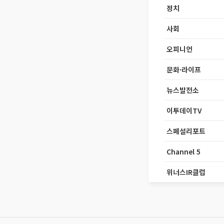
정치
사회
오피니언
문화·라이프
뉴스발전소
이투데이TV
스페셜리포트
Channel 5
위너스IR클럽