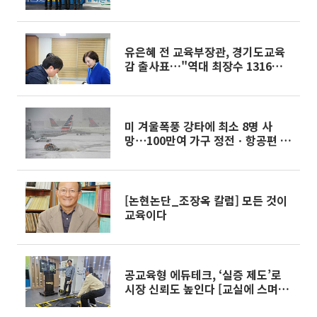
유은혜 전 교육부장관, 경기도교육
감 출사표…"역대 최장수 1316일
경험으로 경기교육 되살린다"
미 겨울폭풍 강타에 최소 8명 사
망⋯100만여 가구 정전ㆍ항공편 1
만편 결항도
[논현논단_조장옥 칼럼] 모든 것이
교육이다
공교육형 에듀테크, ‘실증 제도’로
시장 신뢰도 높인다 [교실에 스며드
는 에듀테크]