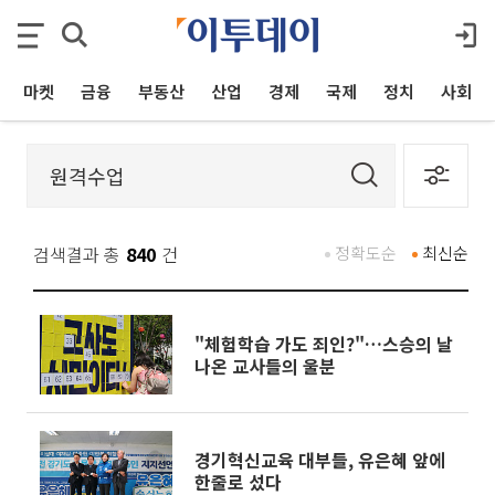
마켓
금융
부동산
산업
경제
국제
정치
사회
검색결과 총
840
건
정확도순
최신순
"체험학습 가도 죄인?"…스승의 날
나온 교사들의 울분
경기혁신교육 대부들, 유은혜 앞에
한줄로 섰다