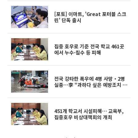
[포토] 이마트, 'Great 포터블 스크
린' 단독 출시
집중 호우로 기준 전국 학교 461곳
에서 누수·침수 등 피해
전국 강타한 폭우에 4명 사망‧2명
실종…李 “과하다 싶은 예방조치 할
것”
451개 학교서 시설피해⋯ 교육부,
집중호우 비상대책회의 개최