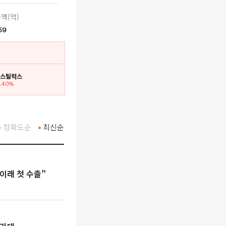
액(억)
59
일스틸럭스
5.40%
정확도순
최신순
이래 첫 수출"