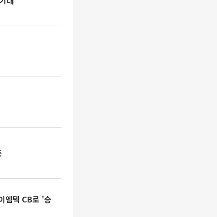
 기대
등
엠텍 CB로 '승