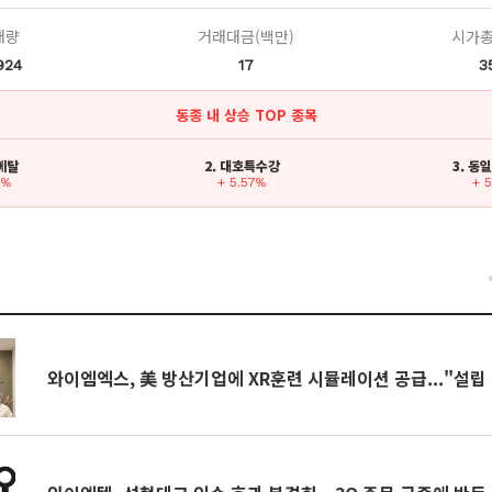
래량
거래대금(백만)
시가총
924
17
3
동종 내 상승 TOP 종목
I메탈
2. 대호특수강
3. 동
2%
+ 5.57%
+ 
건
와이엠엑스, 美 방산기업에 XR훈련 시뮬레이션 공급..."설립 