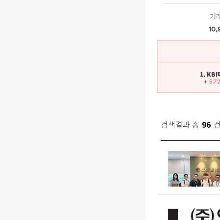
거
10,
1. KB
+ 5.7
검색결과 총
96