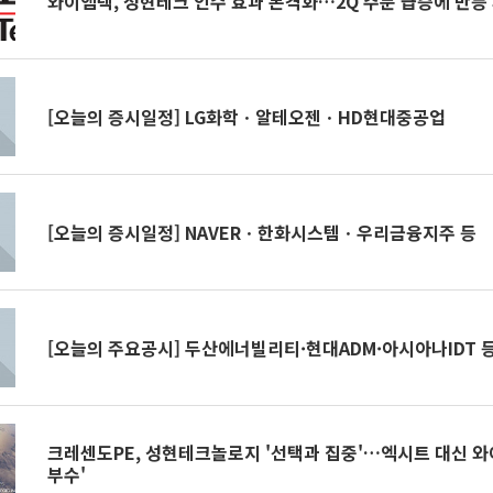
와이엠텍, 성현테크 인수 효과 본격화…2Q 주문 급증에 반등
[오늘의 증시일정] LG화학ㆍ알테오젠ㆍHD현대중공업
[오늘의 증시일정] NAVERㆍ한화시스템ㆍ우리금융지주 등
[오늘의 주요공시] 두산에너빌리티·현대ADM·아시아나IDT 
크레센도PE, 성현테크놀로지 '선택과 집중'…엑시트 대신 와이
부수'