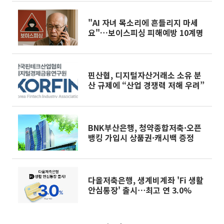
"AI 자녀 목소리에 흔들리지 마세
요"…보이스피싱 피해예방 10계명
핀산협, 디지털자산거래소 소유 분
산 규제에 “산업 경쟁력 저해 우려”
BNK부산은행, 청약종합저축·오픈
뱅킹 가입시 상품권·캐시백 증정
다올저축은행, 생계비계좌 'Fi 생활
안심통장' 출시⋯최고 연 3.0%