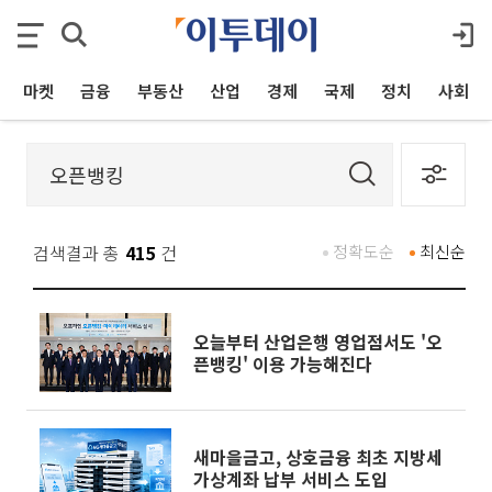
마켓
금융
부동산
산업
경제
국제
정치
사회
검색결과 총
415
건
정확도순
최신순
오늘부터 산업은행 영업점서도 '오
픈뱅킹' 이용 가능해진다
새마을금고, 상호금융 최초 지방세
가상계좌 납부 서비스 도입