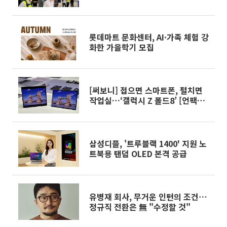
안 마련
롯데마트 문화센터, AI·가족 체험 강
화한 가을학기 모집
[써보니] 접으면 스마트폰, 펼치면
작업실…‘갤럭시 Z 폴드8’ [언팩
2026]
삼성디플, '트루블랙 1400' 지원 노
트북용 탠덤 OLED 본격 공급
유병재 회사, 무거운 인턴의 조건⋯
정규직 전환은 無 "수정할 것"