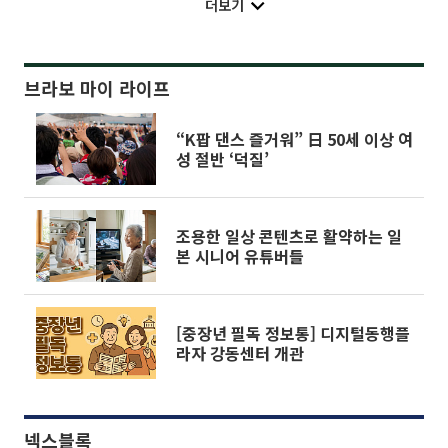
더보기
브라보 마이 라이프
“K팝 댄스 즐거워” 日 50세 이상 여
성 절반 ‘덕질’
조용한 일상 콘텐츠로 활약하는 일
본 시니어 유튜버들
[중장년 필독 정보통] 디지털동행플
라자 강동센터 개관
넥스블록