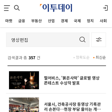
마켓
금융
부동산
산업
경제
국제
정치
사회
검색결과 총
357
건
정확도순
최신순
펄어비스, '붉은사막' 글로벌 영상
콘테스트 수상작 발표
서울시, 건축공사장 동영상 기록관
리 손본다⋯현장 부담 줄이는 개선