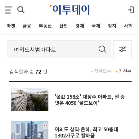
마켓
금융
부동산
산업
경제
국제
정치
사회
검색결과 총
72
건
정확도순
최신순
'몸값 158조' 대장주 아파트, 열 중
넷은 4050 '올드보이'
여의도 삼익·은하, 최고 50층대
1302가구로 탈바꿈