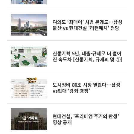
여의도 ‘최대어’ 시범 본궤도…삼성
물산 vs 현대건설 '리턴매치' 전망
신통기획 5년, 대출·규제로 더 벌어
진 속도차 [신통기획, 규제의 덫 ①]
도시정비 80조 시장 열린다⋯삼성
vs현대 ‘왕좌 경쟁’
현대건설, '프리미엄 주거의 탄생'
영상 공개