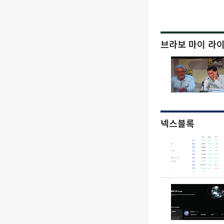
브라보 마이 라
넥스블록