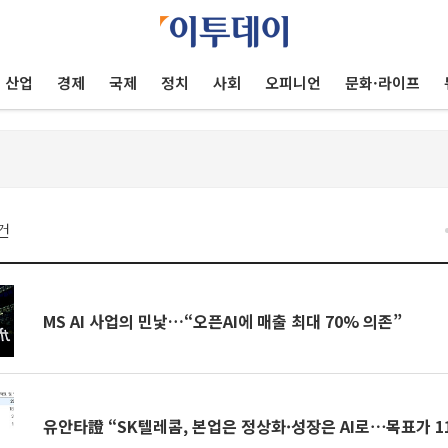
산업
경제
국제
정치
사회
오피니언
문화·라이프
건
MS AI 사업의 민낯…“오픈AI에 매출 최대 70% 의존”
유안타證 “SK텔레콤, 본업은 정상화·성장은 AI로⋯목표가 11