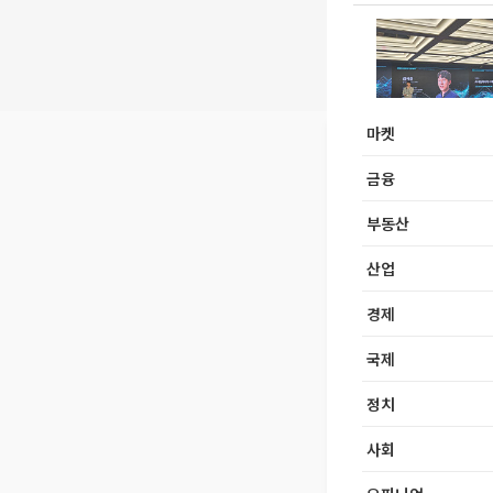
마켓
금융
부동산
산업
경제
국제
정치
사회