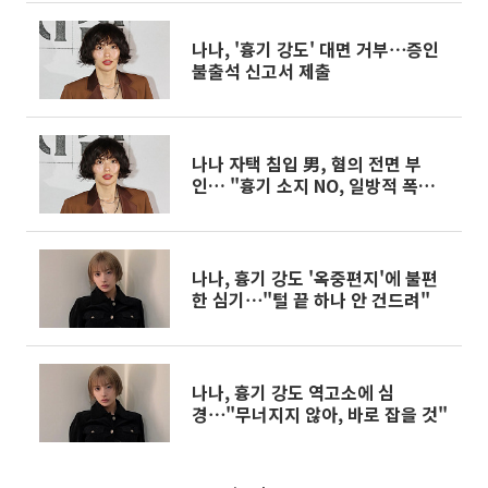
나나, '흉기 강도' 대면 거부⋯증인
불출석 신고서 제출
나나 자택 침입 男, 혐의 전면 부
인… "흉기 소지 NO, 일방적 폭행당
해"
나나, 흉기 강도 '옥중편지'에 불편
한 심기⋯"털 끝 하나 안 건드려"
나나, 흉기 강도 역고소에 심
경⋯"무너지지 않아, 바로 잡을 것"