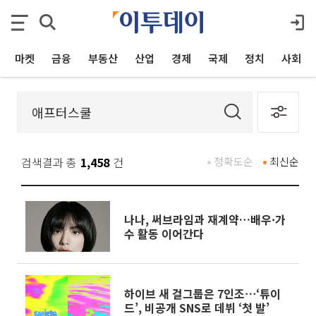
마켓
금융
부동산
산업
경제
국제
정치
사회
검색결과 총
1,458
건
정확도순
최신순
나나, 써브라임과 재계약…배우·가
수 활동 이어간다
하이브 새 걸그룹은 7인조⋯‘튜이
드’, 비공개 SNS로 데뷔 ‘첫 발’