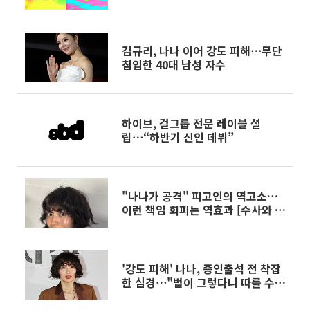
김규리, 나나 이어 강도 피해⋯무단
침입한 40대 남성 자수
하이브, 걸그룹 전문 레이블 설
립⋯“하반기 신인 데뷔”
"나나가 공격" 피고인의 역고소…
이런 책임 회피는 역효과 [수사와 재
판]
'강도 피해' 나나, 증인출석 전 착잡
한 심경⋯"법이 그렇다니 따를 수
밖에"