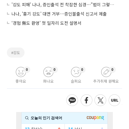
'강도 피해' 나나, 증인출석 전 착잡한 심경⋯"법이 그렇다니 따를 수 밖에"
나나, '흉기 강도' 대면 거부⋯증인불출석 신고서 제출
‘경험 無도 환영’ 첫 일자리 도전 설명서
#강도
0
0
0
0
좋아요
화나요
슬퍼요
추가취재 원해요