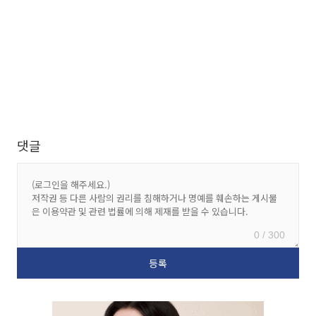
댓글
0 / 300