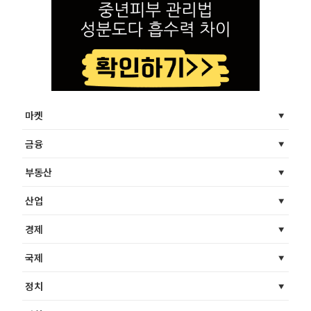
마켓
금융
부동산
산업
경제
국제
정치