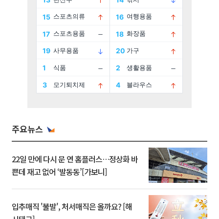
주요뉴스
22일 만에 다시 문 연 홈플러스…정상화 바
쁜데 재고 없어 ‘발동동’[가보니]
입추매직 '불발', 처서매직은 올까요? [해