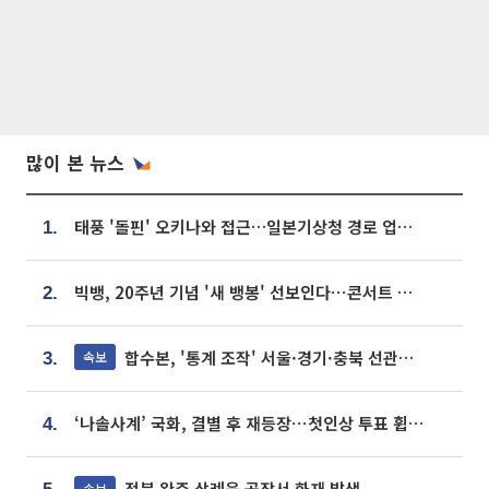
많이 본 뉴스
태풍 '돌핀' 오키나와 접근…일본기상청 경로 업데이트
1.
빅뱅, 20주년 기념 '새 뱅봉' 선보인다⋯콘서트 앞두고 팝업 개최
2.
합수본, '통계 조작' 서울·경기·충북 선관위 등 추가 압수수색
속보
3.
‘나솔사계’ 국화, 결별 후 재등장⋯첫인상 투표 휩쓸고 ‘인기녀’ 등극
4.
전북 완주 삼례읍 공장서 화재 발생
속보