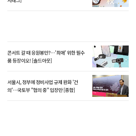
시태그]
콘서트 갈 때 응원봉만?⋯'최애' 위한 필수
품 등장이오! [솔드아웃]
서울시, 정부에 정비사업 규제 완화 '건
의'⋯국토부 "협의 중" 입장만 [종합]