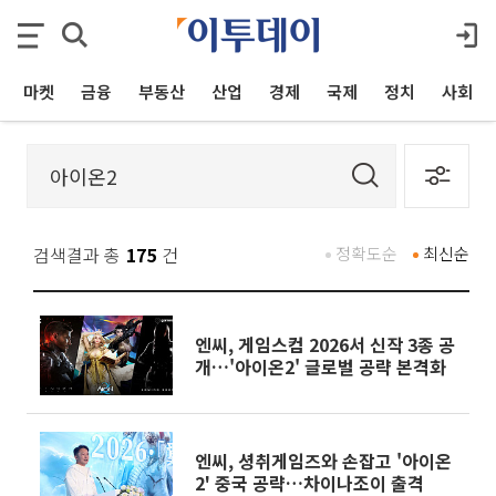
마켓
금융
부동산
산업
경제
국제
정치
사회
검색결과 총
175
건
정확도순
최신순
엔씨, 게임스컴 2026서 신작 3종 공
개…'아이온2' 글로벌 공략 본격화
엔씨, 셩취게임즈와 손잡고 '아이온
2' 중국 공략…차이나조이 출격