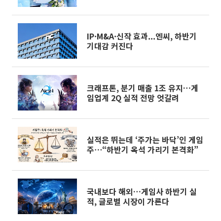
IP·M&A·신작 효과...엔씨, 하반기
기대감 커진다
크래프톤, 분기 매출 1조 유지…게
임업계 2Q 실적 전망 엇갈려
실적은 뛰는데 ‘주가는 바닥’인 게임
주⋯“하반기 옥석 가리기 본격화”
국내보다 해외…게임사 하반기 실
적, 글로벌 시장이 가른다