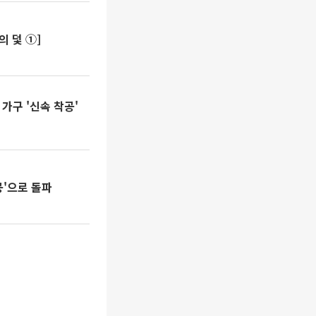
의 덫 ①]
가구 '신속 착공'
공'으로 돌파