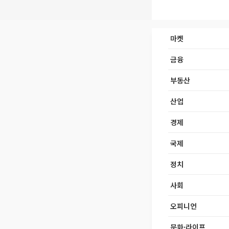
마켓
금융
부동산
산업
경제
국제
정치
사회
오피니언
문화·라이프