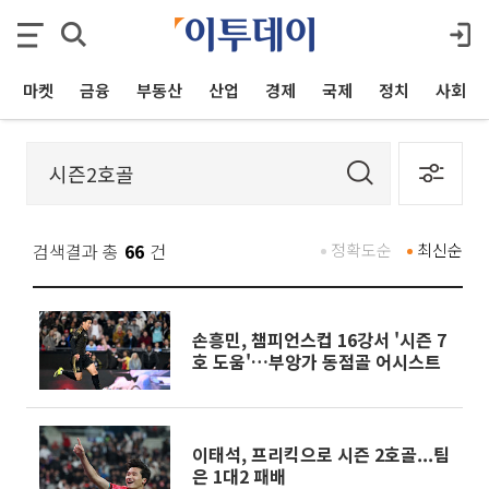
마켓
금융
부동산
산업
경제
국제
정치
사회
검색결과 총
66
건
정확도순
최신순
손흥민, 챔피언스컵 16강서 '시즌 7
호 도움'…부앙가 동점골 어시스트
이태석, 프리킥으로 시즌 2호골...팀
은 1대2 패배