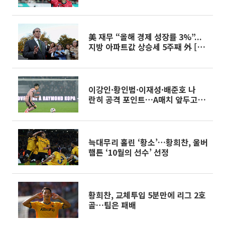
美 재무 “올해 경제 성장률 3%”...
지방 아파트값 상승세 5주째 外 [오
늘의 주요뉴스]
이강인·황인범·이재성·배준호 나
란히 공격 포인트…A매치 앞두고
'펄펄'
늑대무리 홀린 ‘황소’…황희찬, 울버
햄튼 ‘10월의 선수’ 선정
황희찬, 교체투입 5분만에 리그 2호
골…팀은 패배