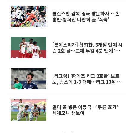
클린스만 감독 영국 방문하자… 손
흥민·황희찬 나란히 골 ‘폭죽’
[분데스리가] 황희찬, 6개월 만에 시
즌 2호 골…교체 투입 4분 만에 ‘승
리 쐐기’
[리그앙] '황의조 리그 2호골' 보르
도, 랭스에 1-3 패배…리그 13위 머
물러
멀티 골 넣은 이동국…'무릎 꿇기'
세레모니 선보여