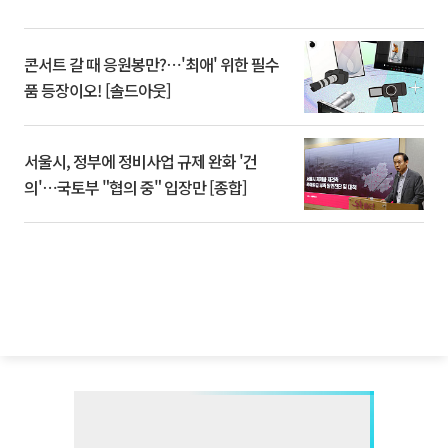
콘서트 갈 때 응원봉만?⋯'최애' 위한 필수
품 등장이오! [솔드아웃]
서울시, 정부에 정비사업 규제 완화 '건
의'⋯국토부 "협의 중" 입장만 [종합]