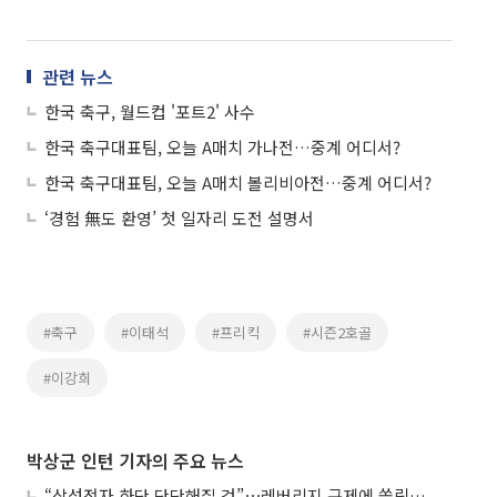
관련 뉴스
한국 축구, 월드컵 '포트2' 사수
한국 축구대표팀, 오늘 A매치 가나전…중계 어디서?
한국 축구대표팀, 오늘 A매치 볼리비아전…중계 어디서?
‘경험 無도 환영’ 첫 일자리 도전 설명서
#축구
#이태석
#프리킥
#시즌2호골
#이강희
박상군 인턴 기자의 주요 뉴스
“삼성전자 하단 단단해질 것”⋯레버리지 규제에 쏠림 완화