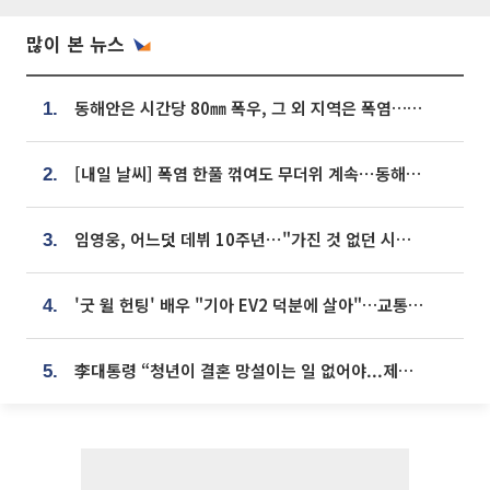
많이 본 뉴스
동해안은 시간당 80㎜ 폭우, 그 외 지역은 폭염…‘극과 극 날씨’
1.
[내일 날씨] 폭염 한풀 꺾여도 무더위 계속⋯동해안 이틀 연속 비
2.
임영웅, 어느덧 데뷔 10주년⋯"가진 것 없던 시절, 내 앞엔 20명의 팬뿐"
3.
'굿 윌 헌팅' 배우 "기아 EV2 덕분에 살아"…교통사고 후 안전성 극찬
4.
李대통령 “청년이 결혼 망설이는 일 없어야...제도상 불이익 조사”
5.