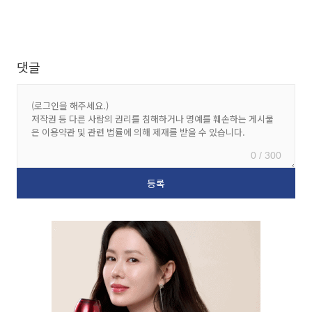
댓글
0 / 300