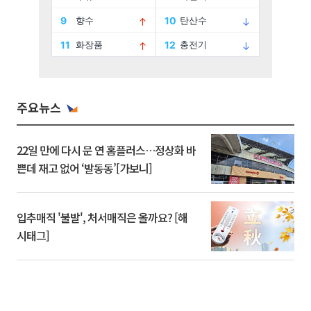
주요뉴스
22일 만에 다시 문 연 홈플러스…정상화 바
쁜데 재고 없어 ‘발동동’[가보니]
입추매직 '불발', 처서매직은 올까요? [해
시태그]