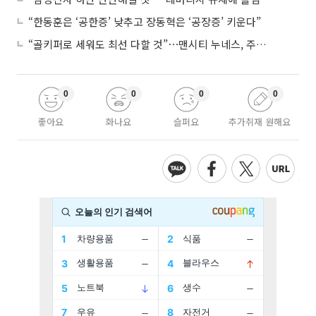
“한동훈은 ‘공한증’ 낮추고 장동혁은 ‘공장증’ 키운다”
“골키퍼로 세워도 최선 다할 것”⋯맨시티 누네스, 주전 경쟁 각오
0
0
0
0
좋아요
화나요
슬퍼요
추가취재 원해요