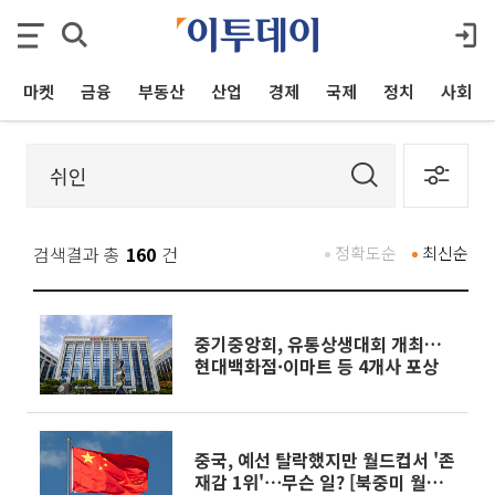
마켓
금융
부동산
산업
경제
국제
정치
사회
검색결과 총
160
건
정확도순
최신순
중기중앙회, 유통상생대회 개최…
현대백화점·이마트 등 4개사 포상
중국, 예선 탈락했지만 월드컵서 '존
재감 1위'⋯무슨 일? [북중미 월드