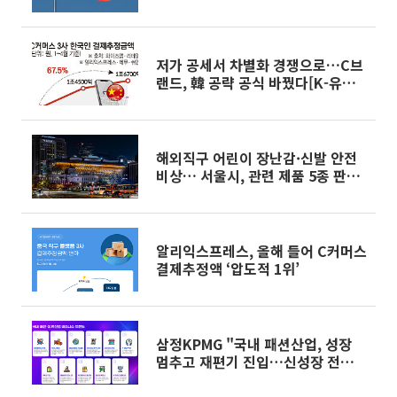
컵]
저가 공세서 차별화 경쟁으로…C브
랜드, 韓 공략 공식 바꿨다[K-유통
차이나 인베이전]
해외직구 어린이 장난감·신발 안전
비상… 서울시, 관련 제품 5종 판매
중단 요청
알리익스프레스, 올해 들어 C커머스
결제추정액 ‘압도적 1위’
삼정KPMG "국내 패션산업, 성장
멈추고 재편기 진입…신성장 전략
필요"