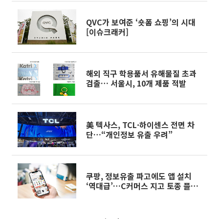
QVC가 보여준 ‘숏폼 쇼핑’의 시대
[이슈크래커]
해외 직구 학용품서 유해물질 초과
검출… 서울시, 10개 제품 적발
美 텍사스, TCL·하이센스 전면 차
단…“개인정보 유출 우려”
쿠팡, 정보유출 파고에도 앱 설치
‘역대급’…C커머스 지고 토종 플랫
폼 뜨고