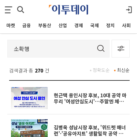
마켓
금융
부동산
산업
경제
국제
정치
사회
검색결과 총
270
건
정확도순
최신순
현근택 용인시장 후보, 10대 공약 마
무리 '여성안심도시'…주말엔 체육
현장 행보
김병욱 성남시장 후보, '위드펫 매너
런'·'공유아지트' 생활밀착 공약 연