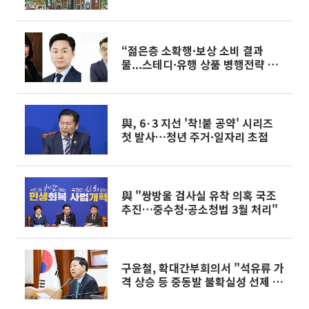
달아 발표
“젊은층 소확행·보상 소비 결과
물...스테디·유행 상품 병행전략 필
요”(전문가 분석)[불황을 먹다, 한
입 경제]
與, 6·3 지선 '착!붙 공약' 시리즈
첫 발사…청년 주거·일자리 초점
與 "쌍방울 검사실 유착 의혹 국조
추진…중수청·공소청법 3월 처리"
구윤철, 확대간부회의서 "석유류 가
격 상승 등 중동발 불확실성 선제 대
응" 지시