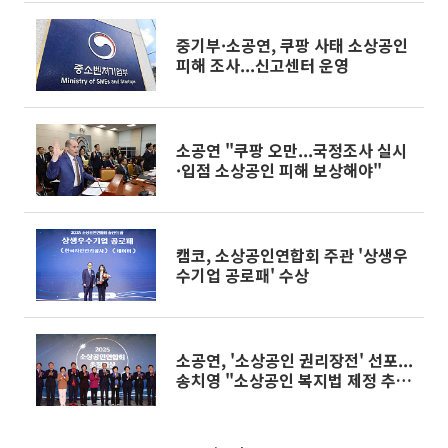
중기부·소공연, 쿠팡 사태 소상공인
피해 조사...신고센터 운영
소공연 "쿠팡 오만...국정조사 실시
·입점 소상공인 피해 보상해야"
캠코, 소상공인연합회 주관 '상생우
수기업 공로패' 수상
소공연, '소상공인 권리장전' 선포...
송치영 "소상공인 복지법 제정 추
진"