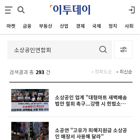
마켓
금융
부동산
산업
경제
국제
정치
사회
검색결과 총
293
건
정확도순
최신순
소상공인 업계 "대형마트 새벽배송
법안 철회 촉구...강행 시 헌법소원
청구"
소공연 "고유가 피해지원금 소상공
인 매장서 사용해 달라"