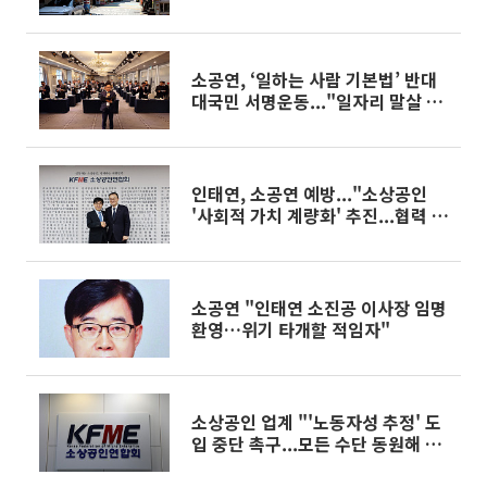
소공연, ‘일하는 사람 기본법’ 반대
대국민 서명운동..."일자리 말살 정
책"
인태연, 소공연 예방..."소상공인
'사회적 가치 계량화' 추진...협력 플
랫폼 구축"
소공연 "인태연 소진공 이사장 임명
환영…위기 타개할 적임자"
소상공인 업계 "'노동자성 추정' 도
입 중단 촉구...모든 수단 동원해 대
응"