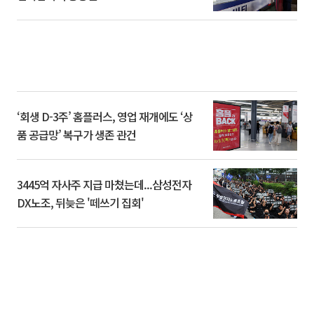
‘회생 D-3주’ 홈플러스, 영업 재개에도 ‘상
품 공급망’ 복구가 생존 관건
3445억 자사주 지급 마쳤는데...삼성전자
DX노조, 뒤늦은 '떼쓰기 집회'