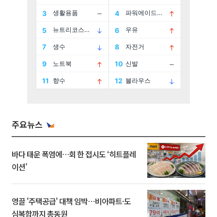
주요뉴스
바다 태운 폭염에…회 한 접시도 ‘히트플레
이션’
영끌 '주택공급' 대책 임박⋯비아파트·도
심복합까지 총동원