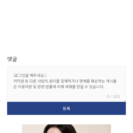
댓글
0 / 300