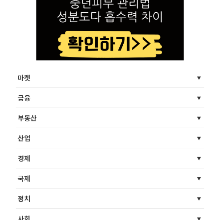
마켓
금융
부동산
산업
경제
국제
정치
사회