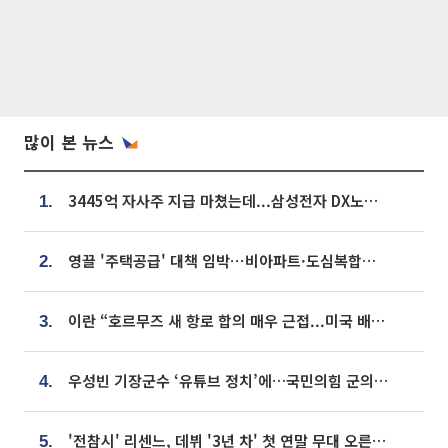
많이 본 뉴스
3445억 자사주 지급 마쳤는데...삼성전자 DX노조, 뒤늦은 '떼쓰기 집회'
1.
영끌 '주택공급' 대책 임박⋯비아파트·도심복합까지 총동원
2.
이란 “호르무즈 새 항로 합의 매우 근접...미국 배상 먼저”
3.
우성빈 기장군수 ‘유튜브 정치’에…국민의힘 군의원들 집단 반발
4.
'전참시' 리센느, 데뷔 '3년 차' 첫 연말 무대 오른다⋯"그동안 섭외 안 와"
5.