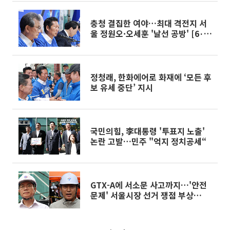
충청 결집한 여야…최대 격전지 서
울 정원오·오세훈 '날선 공방' [6·3
선거 풍향계]
정청래, 한화에어로 화재에 ‘모든 후
보 유세 중단’ 지시
국민의힘, 李대통령 '투표지 노출'
논란 고발…민주 "억지 정치공세“
GTX-A에 서소문 사고까지…'안전
문제' 서울시장 선거 쟁점 부상
[6·3 선거 풍향계]