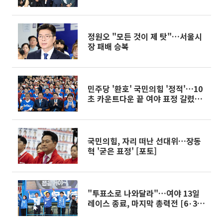
받들겠다”[종합]
정원오 "모든 것이 제 탓"…서울시
장 패배 승복
민주당 '환호' 국민의힘 '정적'…10
초 카운트다운 끝 여야 표정 갈렸다
[선택, 6·3 지선]
국민의힘, 자리 떠난 선대위…장동
혁 '굳은 표정' [포토]
"투표소로 나와달라"…여야 13일
레이스 종료, 마지막 총력전 [6·3
선거 풍향계]