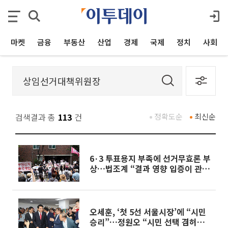
마켓
금융
부동산
산업
경제
국제
정치
사회
검색결과 총
113
건
정확도순
최신순
6·3 투표용지 부족에 선거무효론 부
상…법조계 “결과 영향 입증이 관
건”
오세훈, ‘첫 5선 서울시장’에 “시민
승리”…정원오 “시민 선택 겸허히