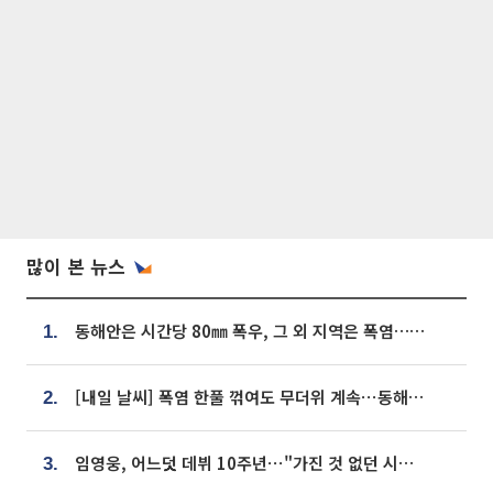
많이 본 뉴스
동해안은 시간당 80㎜ 폭우, 그 외 지역은 폭염…‘극과 극 날씨’
1.
[내일 날씨] 폭염 한풀 꺾여도 무더위 계속⋯동해안 이틀 연속 비
2.
임영웅, 어느덧 데뷔 10주년⋯"가진 것 없던 시절, 내 앞엔 20명의 팬뿐"
3.