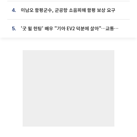
이남오 함평군수, 군공항 소음피해 함평 보상 요구
4.
'굿 윌 헌팅' 배우 "기아 EV2 덕분에 살아"…교통사고 후 안전성 극찬
5.