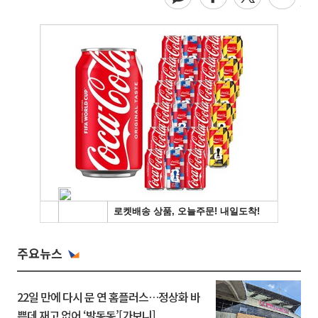
주요뉴스
22일 만에 다시 문 연 홈플러스…정상화 바
쁜데 재고 없어 ‘발동동’[가보니]