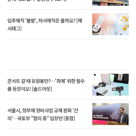
입추매직 '불발', 처서매직은 올까요? [해
시태그]
콘서트 갈 때 응원봉만?⋯'최애' 위한 필수
품 등장이오! [솔드아웃]
서울시, 정부에 정비사업 규제 완화 '건
의'⋯국토부 "협의 중" 입장만 [종합]