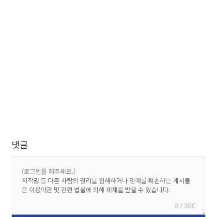
댓글
0 / 300