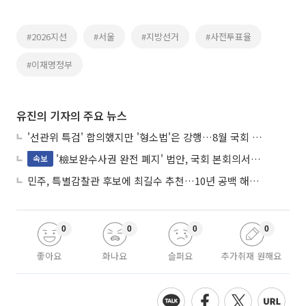
#2026지선
#서울
#지방선거
#사전투표율
#이재명정부
유진의 기자의 주요 뉴스
'선관위 특검' 합의했지만 '형소법'은 강행…8월 국회 '입법 2차전' 예고
'檢보완수사권 완전 폐지' 법안, 국회 본회의서 민주당 주도 통과
속보
민주, 특별감찰관 후보에 최길수 추천…10년 공백 해소 속도
0
0
0
0
좋아요
화나요
슬퍼요
추가취재 원해요