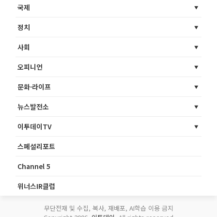
국제
정치
사회
오피니언
문화·라이프
뉴스발전소
이투데이TV
스페셜리포트
Channel 5
위너스IR클럽
무단전재 및 수집, 복사, 재배포, AI학습 이용 금지