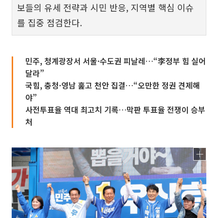
보들의 유세 전략과 시민 반응, 지역별 핵심 이슈
를 집중 점검한다.
민주, 청계광장서 서울·수도권 피날레…“李정부 힘 실어
달라”
국힘, 충청·영남 훑고 천안 집결…“오만한 정권 견제해
야”
사전투표율 역대 최고치 기록…막판 투표율 전쟁이 승부
처