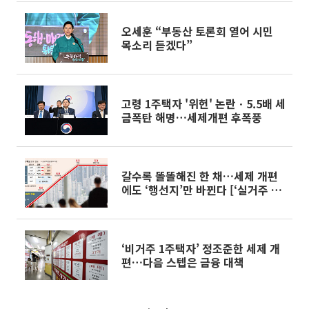
오세훈 “부동산 토론회 열어 시민
목소리 듣겠다”
고령 1주택자 '위헌' 논란ㆍ5.5배 세
금폭탄 해명…세제개편 후폭풍
갈수록 똘똘해진 한 채…세제 개편
에도 ‘행선지’만 바뀐다 [‘실거주 중
심’ 세제개편 이후]
‘비거주 1주택자’ 정조준한 세제 개
편…다음 스텝은 금융 대책