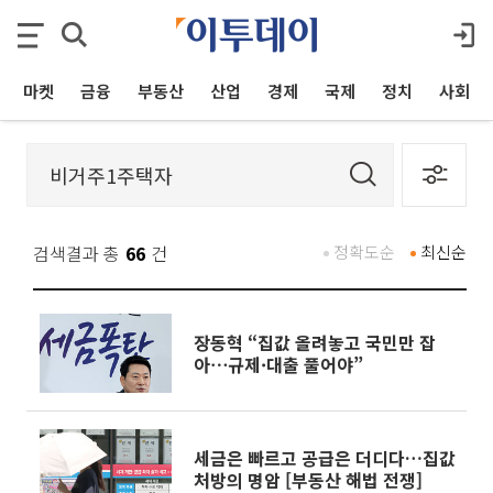
마켓
금융
부동산
산업
경제
국제
정치
사회
검색결과 총
66
건
정확도순
최신순
장동혁 “집값 올려놓고 국민만 잡
아⋯규제·대출 풀어야”
세금은 빠르고 공급은 더디다…집값
처방의 명암 [부동산 해법 전쟁]