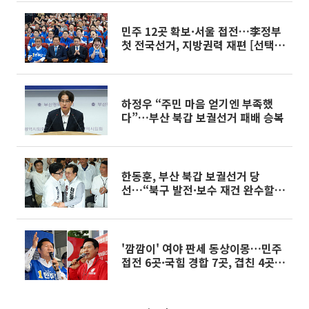
민주 12곳 확보·서울 접전…李정부
첫 전국선거, 지방권력 재편 [선택,
6·3 지선]
하정우 “주민 마음 얻기엔 부족했
다”…부산 북갑 보궐선거 패배 승복
한동훈, 부산 북갑 보궐선거 당
선…“북구 발전·보수 재건 완수할
것”
'깜깜이' 여야 판세 동상이몽…민주
접전 6곳·국힘 경합 7곳, 겹친 4곳
승부처[6·3 선거 풍향계]