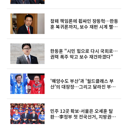
참패 책임론에 휩싸인 장동혁…한동
훈 복귀론까지, 보수 재편 시계 빨라
진다
한동훈 "시민 힘으로 다시 국회로…
권력 폭주 막고 보수 재건하겠다"
'해양수도 부산'과 '월드클래스 부
산'의 대장정…그리고 달라진 부산
유권자
민주 12곳 확보·서울은 오세훈 탈
환…李정부 첫 전국선거, 지방권력
재편