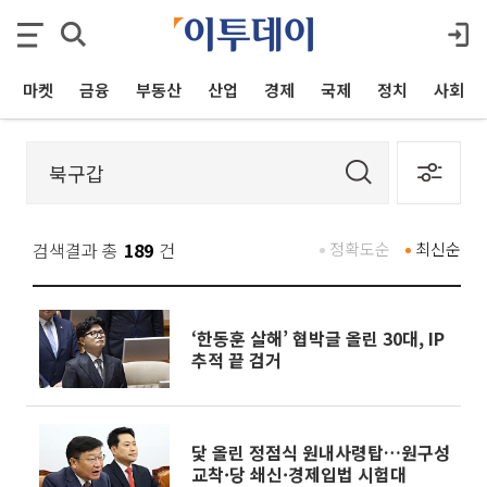
마켓
금융
부동산
산업
경제
국제
정치
사회
검색결과 총
189
건
정확도순
최신순
‘한동훈 살해’ 협박글 올린 30대, IP
추적 끝 검거
닻 올린 정점식 원내사령탑…원구성
교착·당 쇄신·경제입법 시험대