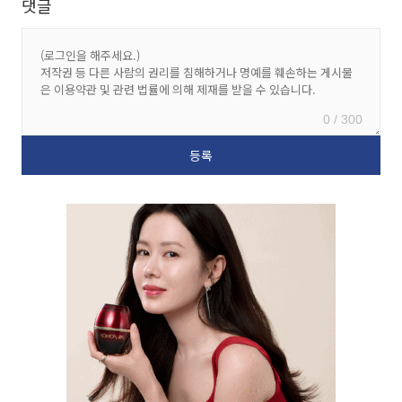
댓글
0 / 300