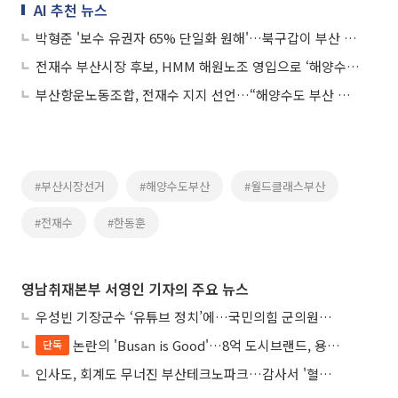
AI 추천 뉴스
박형준 '보수 유권자 65% 단일화 원해'…북구갑이 부산 전체 흔든다
전재수 부산시장 후보, HMM 해원노조 영입으로 ‘해양수도 부산’ 구상 가속
부산항운노동조합, 전재수 지지 선언…“해양수도 부산 이끌 적임자”
#부산시장선거
#해양수도부산
#월드클래스부산
#전재수
#한동훈
영남취재본부 서영인 기자의 주요 뉴스
우성빈 기장군수 ‘유튜브 정치’에…국민의힘 군의원들 집단 반발
논란의 'Busan is Good'…8억 도시브랜드, 용산 대통령실 CI 업체가 수행
단독
인사도, 회계도 무너진 부산테크노파크…감사서 '혈세 유용·인사 뒤집기' 적발