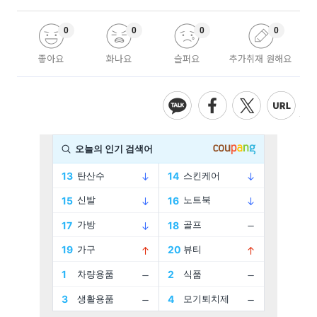
0
0
0
0
좋아요
화나요
슬퍼요
추가취재 원해요