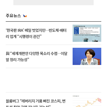
주요뉴스
‘한국판 IRA’ 베일 벗었지만…반도체·배터
리 업계 “시행령이 관건”
與 “세제개편안 다양한 목소리 수렴…이달
말 정리 가능성”
블룸버그 “레버리지 거품 빠진 코스피, 변