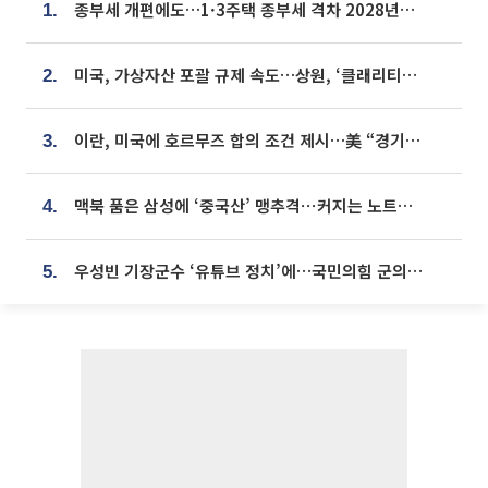
종부세 개편에도…1·3주택 종부세 격차 2028년부터 확대
1.
미국, 가상자산 포괄 규제 속도…상원, ‘클래리티법’ 9월 절차투표 추진
2.
이란, 미국에 호르무즈 합의 조건 제시…美 “경기 아직 안 끝나” [종합]
3.
맥북 품은 삼성에 ‘중국산’ 맹추격⋯커지는 노트북 OLED 시장
4.
우성빈 기장군수 ‘유튜브 정치’에…국민의힘 군의원들 집단 반발
5.