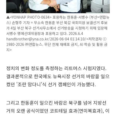
▲<YONHAP PHOTO-0634> 포옹하는 한동훈·서병수 (부산=연합뉴
스) 손형주 기자 = 무소속 한동훈 부산 북갑 국회의원 보궐선거 후보
가 4일 부산 북구 선거사무소에서 선거방송을 시청하기 위해 입장해
서병수 명예선대위원장과 포옹하고 있다. 2026.6.4
handbrother@yna.co.kr/2026-06-04 01:14:10/<저작권자 ⓒ
1980-2026 ㈜연합뉴스. 무단 전재 재배포 금지, AI 학습 및 활용 금
지>
정치의 변화 정도를 측정하는 리트머스 시험지였다.
결과론적으로 한국에도 뉴욕시장 선거의 바람을 일으
켰던 '조란 맘다니'식 선거 캠페인이 가능했다.
그리고 한동훈이 일으킨 바람은 북구를 넘어 지방선
거의 오랜 공식이었던 코트테일 효과(연미복효과), 이