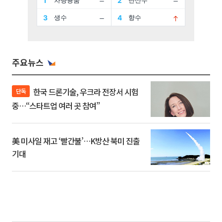
주요뉴스
한국 드론기술, 우크라 전장서 시험
단독
중…“스타트업 여러 곳 참여”
美 미사일 재고 ‘빨간불’…K방산 북미 진출
기대