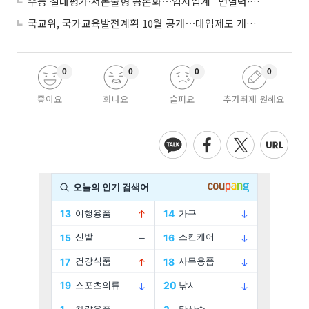
수능 절대평가·서논술형 공론화⋯입시업계 “변별력·사교육 대책 먼저”
국교위, 국가교육발전계획 10월 공개⋯대입제도 개편 공론화 추진
0
0
0
0
좋아요
화나요
슬퍼요
추가취재 원해요