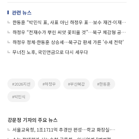
관련 뉴스
한동훈 “박민식 표, 사표 아닌 하정우 표…보수 재건·이재명 폭주 막아야”
하정우 “전재수가 뿌린 씨앗 꽃피울 것”…북구 체감형 공약 발표
하정우 정체·한동훈 상승세⋯북구갑 판세 가른 '수세 전략'
무너진 노후, 국민연금으로 다시 세우다
#2026지선
#하정우
#부산북갑
#한동훈
#박민식
강문정 기자의 주요 뉴스
서울교육청, 1조1711억 추경안 편성⋯학교 화장실·냉난방 손본다