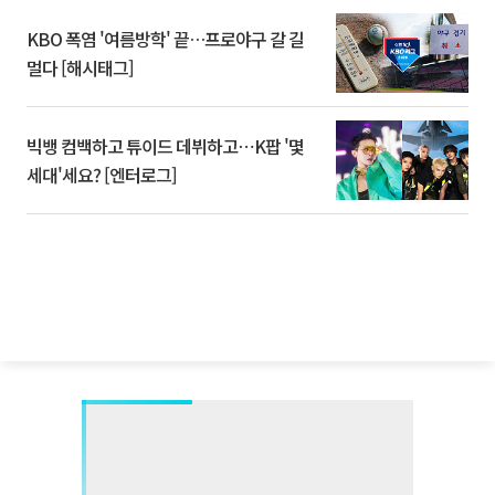
KBO 폭염 '여름방학' 끝…프로야구 갈 길
멀다 [해시태그]
빅뱅 컴백하고 튜이드 데뷔하고⋯K팝 '몇
세대'세요? [엔터로그]