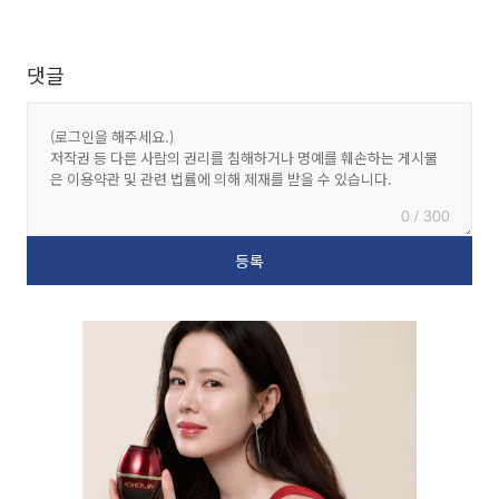
댓글
0 / 300