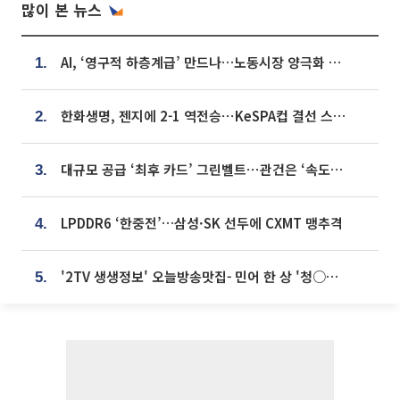
많이 본 뉴스
AI, ‘영구적 하층계급’ 만드나…노동시장 양극화 경고
1.
한화생명, 젠지에 2-1 역전승⋯KeSPA컵 결선 스테이지 2 직행
2.
대규모 공급 ‘최후 카드’ 그린벨트⋯관건은 ‘속도’ [주택공급 승부수의 조건]
3.
LPDDR6 ‘한중전’…삼성·SK 선두에 CXMT 맹추격
4.
'2TV 생생정보' 오늘방송맛집- 민어 한 상 '청○○○' vs 전복 한 상 '명○'
5.