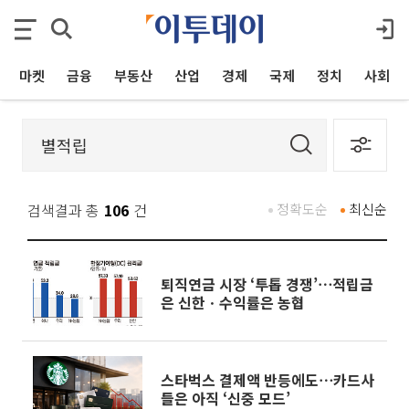
마켓
금융
부동산
산업
경제
국제
정치
사회
검색결과 총
106
건
정확도순
최신순
퇴직연금 시장 ‘투톱 경쟁’⋯적립금
은 신한ㆍ수익률은 농협
스타벅스 결제액 반등에도⋯카드사
들은 아직 ‘신중 모드’