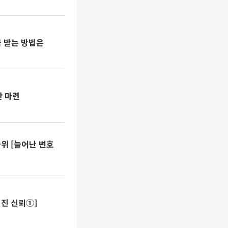
금 받는 방법은
안 마련
마위 [늘어난 변호
너진 신뢰①]