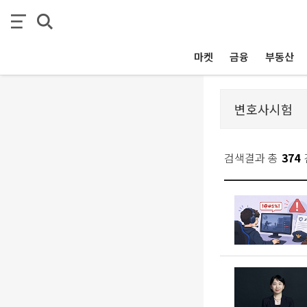
마켓
금융
부동산
검색결과 총
374