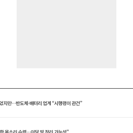
일 벗었지만…반도체·배터리 업계 “시행령이 관건”
한 목소리 수렴…이달 말 정리 가능성”