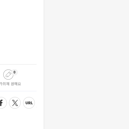
0
가취재 원해요