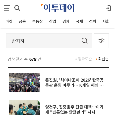
마켓
금융
부동산
산업
경제
국제
정치
사회
검색결과 총
678
건
정확도순
최신순
콘진원, ‘차이나조이 2026’ 한국공
동관 운영 마무리… K게임 해외 진
출 지원
양천구, 집중호우 긴급 대책…이기
재 “빈틈없는 안전관리” 지시