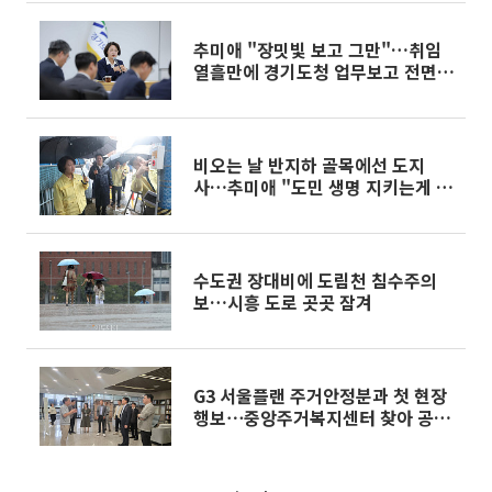
추미애 "장밋빛 보고 그만"…취임
열흘만에 경기도청 업무보고 전면
리셋
비오는 날 반지하 골목에선 도지
사…추미애 "도민 생명 지키는게 도
정의 기본"
수도권 장대비에 도림천 침수주의
보…시흥 도로 곳곳 잠겨
G3 서울플랜 주거안정분과 첫 현장
행보⋯중앙주거복지센터 찾아 공약
점검