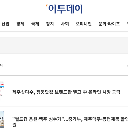
산업
경제
국제
정치
사회
오피니언
문화·라이프
건
제주삼다수, 징둥닷컴 브랜드관 열고 中 온라인 시장 공략
"월드컵 응원·맥주 성수기"...중기부, 제주맥주·동행제품 할
원