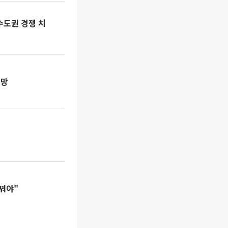
수도권 경쟁 치
전망
꿔야"