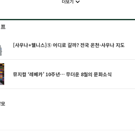
더보기
이프
[사우나+웰니스]⑤ 어디로 갈까? 전국 온천·사우나 지도
뮤지컬 ‘레베카’ 10주년… 무더운 8월의 문화소식
장모