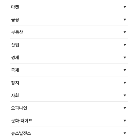
마켓
금융
부동산
산업
경제
국제
정치
사회
오피니언
문화·라이프
뉴스발전소