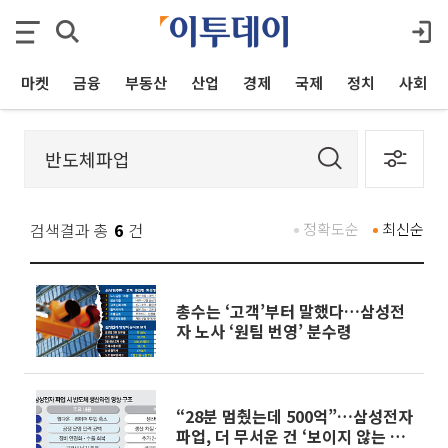
마켓
금융
부동산
산업
경제
국제
정치
사회
검색결과 총
6
건
정확도순
최신순
총수는 ‘고객’부터 말했다…삼성전
자 노사 ‘원팀 번영’ 분수령
“28분 멈췄는데 500억”…삼성전자
파업, 더 무서운 건 ‘보이지 않는 손