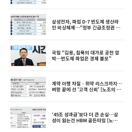
실’
삼성전자, 파업 D-7 반도체 생산라
인 비상체제⋯“정부 긴급조정권 발
동해야”
국힘 “김용, 침묵의 대가로 공천 압
박…반도체 파업은 경제 볼모”
계약 이행 차질ㆍ위약 리스크까지…
벼랑 끝에 선 '고객 신뢰' [노조의 위
험한 특권中]
‘45조 성과급’보다 더 큰 손실…삼
성이 잃는건 HBM 골든타임 [노조의
위험한 특권上]