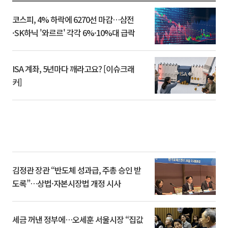
코스피, 4% 하락에 6270선 마감…삼전
·SK하닉 '와르르' 각각 6%·10%대 급락
ISA 계좌, 5년마다 깨라고요? [이슈크래
커]
김정관 장관 “반도체 성과급, 주총 승인 받
도록”…상법·자본시장법 개정 시사
세금 꺼낸 정부에…오세훈 서울시장 “집값