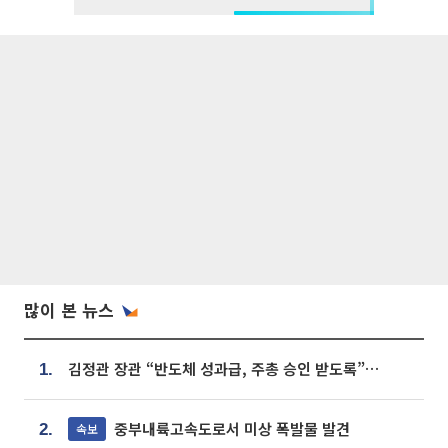
많이 본 뉴스
김정관 장관 “반도체 성과급, 주총 승인 받도록”…상법·자본시장법 개정 시사
1.
중부내륙고속도로서 미상 폭발물 발견
속보
2.