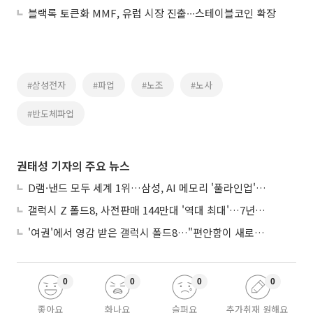
블랙록 토큰화 MMF, 유럽 시장 진출∙∙∙스테이블코인 확장
#삼성전자
#파업
#노조
#노사
#반도체파업
권태성 기자의 주요 뉴스
D램·낸드 모두 세계 1위…삼성, AI 메모리 '풀라인업'으로 승부
갤럭시 Z 폴드8, 사전판매 144만대 '역대 최대'…7년만에 갤노트10 기록 넘어
'여권'에서 영감 받은 갤럭시 폴드8…"편안함이 새로운 디자인 경쟁력"
0
0
0
0
좋아요
화나요
슬퍼요
추가취재 원해요