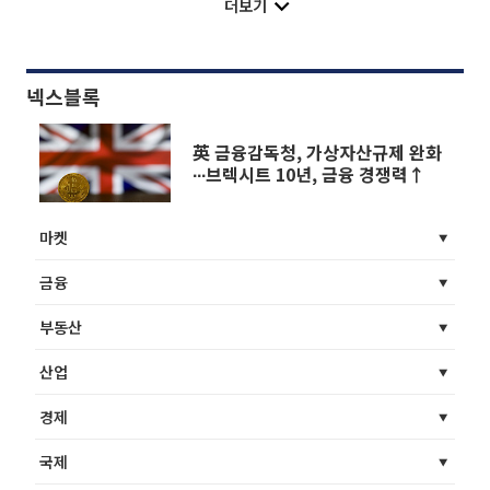
더보기
넥스블록
英 금융감독청, 가상자산규제 완화
∙∙∙브렉시트 10년, 금융 경쟁력↑
마켓
금융
부동산
산업
경제
국제