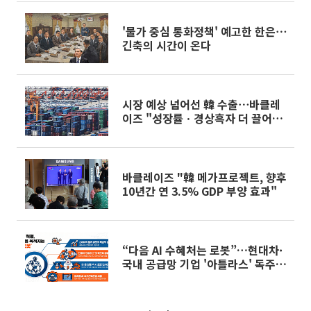
'물가 중심 통화정책' 예고한 한은⋯
긴축의 시간이 온다
시장 예상 넘어선 韓 수출⋯바클레
이즈 "성장률ㆍ경상흑자 더 끌어올
릴 수도"
바클레이즈 "韓 메가프로젝트, 향후
10년간 연 3.5% GDP 부양 효과"
“다음 AI 수혜처는 로봇”…현대차·
국내 공급망 기업 '아틀라스' 독주
예고