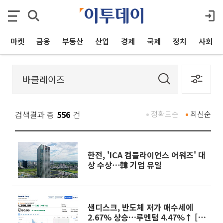
마켓
금융
부동산
산업
경제
국제
정치
사회
검색결과 총
556
건
정확도순
최신순
한전, 'ICA 컴플라이언스 어워즈' 대
상 수상⋯韓 기업 유일
샌디스크, 반도체 저가 매수세에
2.67% 상승…루멘텀 4.47%↑ [뉴