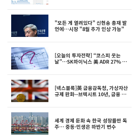
욕증시 무버]
"모든 게 열려있다" 신현송 총재 발
언에⋯시장 "8월 추가 인상 가능"
[오늘의 투자전략] “코스피 웃는
날”⋯SK하이닉스 美 ADR 27% 폭
등ㆍ금리 인상 우려↓
[넥스블록]英 금융감독청, 가상자산
규제 완화∙∙∙브렉시트 10년, 금융 경
쟁력↑
세계 경제 둔화 속 한국 성장률만 독
주… 중동·민생은 하반기 변수