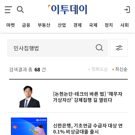
마켓
금융
부동산
산업
경제
국제
정치
사회
검색결과 총
68
건
정확도순
최신순
[논현논단-테크의 바른 법] ‘채무자
가상자산’ 강제집행 길 열린다
신한은행, 기초연금 수급자 대상 연
0.1% 비상금대출 출시