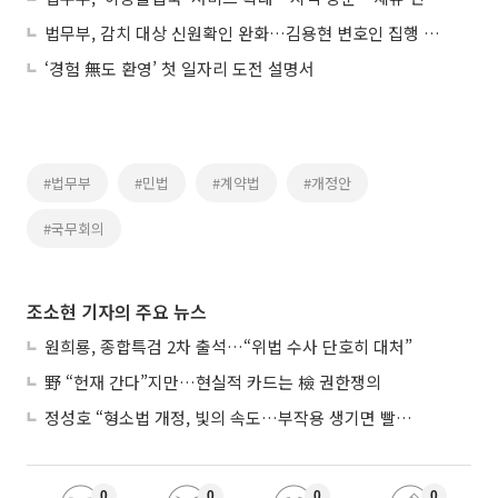
법무부, 감치 대상 신원확인 완화…김용현 변호인 집행 무산後 제도 개선
‘경험 無도 환영’ 첫 일자리 도전 설명서
#법무부
#민법
#계약법
#개정안
#국무회의
조소현 기자의 주요 뉴스
원희룡, 종합특검 2차 출석…“위법 수사 단호히 대처”
野 “헌재 간다”지만…현실적 카드는 檢 권한쟁의
정성호 “형소법 개정, 빛의 속도…부작용 생기면 빨리 고쳐야”
0
0
0
0