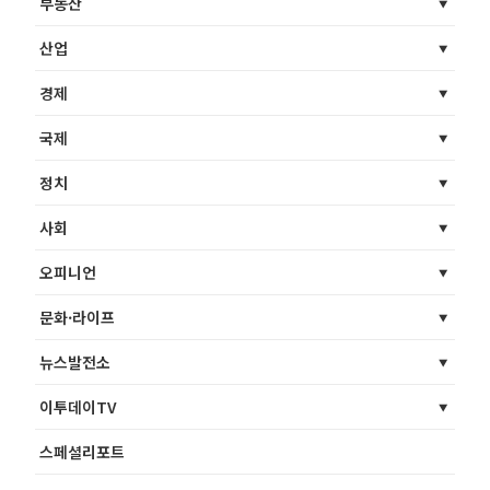
부동산
산업
경제
국제
정치
사회
오피니언
문화·라이프
뉴스발전소
이투데이TV
스페셜리포트