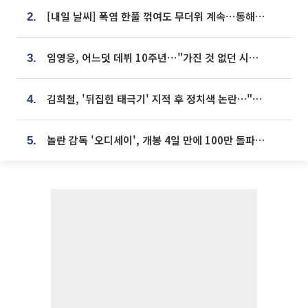
[내일 날씨] 폭염 한풀 꺾여도 무더위 계속⋯동해안 이틀 연속 비
2.
임영웅, 어느덧 데뷔 10주년⋯"가진 것 없던 시절, 내 앞엔 20명의 팬뿐"
3.
김희철, '뒤집힌 태극기' 지적 후 정치색 논란…"좌우 떠나 우리나라 국기"
4.
놀란 감독 '오디세이', 개봉 4일 만에 100만 돌파⋯'왕사남' 보다 빠르다
5.