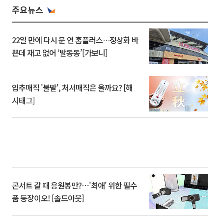
주요뉴스
22일 만에 다시 문 연 홈플러스…정상화 바
쁜데 재고 없어 ‘발동동’[가보니]
입추매직 '불발', 처서매직은 올까요? [해
시태그]
콘서트 갈 때 응원봉만?⋯'최애' 위한 필수
품 등장이오! [솔드아웃]