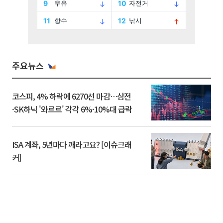
주요뉴스
코스피, 4% 하락에 6270선 마감…삼전
·SK하닉 '와르르' 각각 6%·10%대 급락
ISA 계좌, 5년마다 깨라고요? [이슈크래
커]