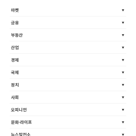
마켓
금융
부동산
산업
경제
국제
정치
사회
오피니언
문화·라이프
뉴스발전소