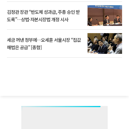
김정관 장관 “반도체 성과급, 주총 승인 받
도록”…상법·자본시장법 개정 시사
세금 꺼낸 정부에…오세훈 서울시장 “집값
해법은 공급” [종합]