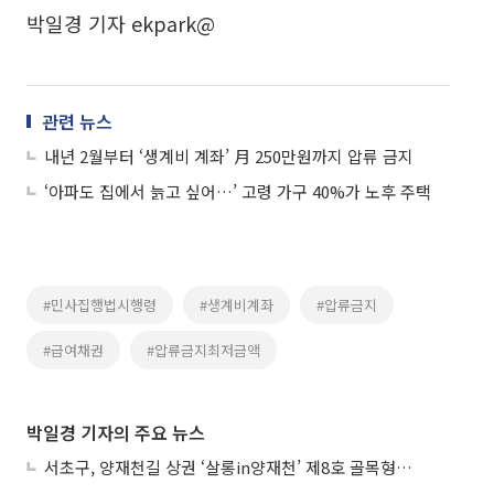
박일경 기자 ekpark@
관련 뉴스
내년 2월부터 ‘생계비 계좌’ 月 250만원까지 압류 금지
‘아파도 집에서 늙고 싶어…’ 고령 가구 40%가 노후 주택
#민사집행법시행령
#생계비계좌
#압류금지
#급여채권
#압류금지최저금액
박일경 기자의 주요 뉴스
서초구, 양재천길 상권 ‘살롱in양재천’ 제8호 골목형상점가 지정