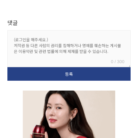
댓글
0 / 300