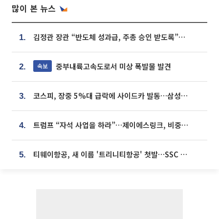
많이 본 뉴스
김정관 장관 “반도체 성과급, 주총 승인 받도록”…상법·자본시장법 개정 시사
1.
중부내륙고속도로서 미상 폭발물 발견
속보
2.
코스피, 장중 5%대 급락에 사이드카 발동…삼성·SK 동반 폭락
3.
트럼프 “자석 사업을 하라”…제이에스링크, 비중국 영구자석 공급망 구축 속도
4.
티웨이항공, 새 이름 '트리니티항공' 첫발…SSC 전략 본격화
5.