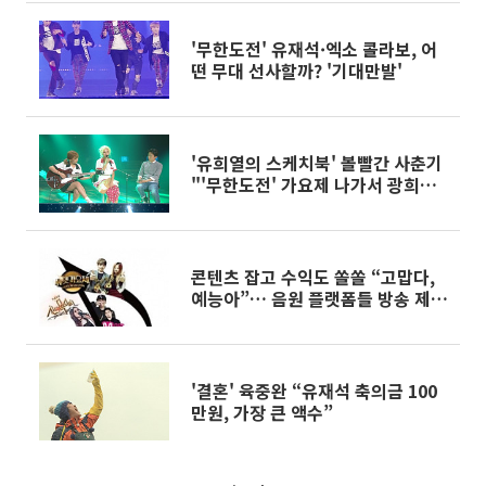
'무한도전' 유재석·엑소 콜라보, 어
떤 무대 선사할까? '기대만발'
'유희열의 스케치북' 볼빨간 사춘기
"'무한도전' 가요제 나가서 광희와
한팀 하고파"
콘텐츠 잡고 수익도 쏠쏠 “고맙다,
예능아”… 음원 플랫폼들 방송 제휴
붐
'결혼' 육중완 “유재석 축의금 100
만원, 가장 큰 액수”