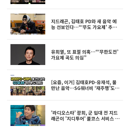
지드래곤, 김태호 PD와 새 음악 예
능 선보인다…“‘무도 가요제’ 추억
이 계기”
유희열, 또 표절 의혹…“‘무한도전’
가요제 곡도 의심”
[요즘, 이거] 김태호PD-유재석, 물
만난 음악…SG워너비 ‘재주행’도
터졌다
'라디오스타' 광희, 군 입대 전 지드
래곤이 '지디투어' 풀코스 서비스 제
공…무슨 서비스였길래?