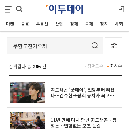
마켓
금융
부동산
산업
경제
국제
정치
사회
검색결과 총
286
건
정확도순
최신순
지드래곤 '굿데이', 첫방부터 터졌
다…김수현→광희 뭉치자 최고
'6.2%'
11년 만에 다시 만난 지드래곤ㆍ정
형돈…변함없는 포즈 눈길