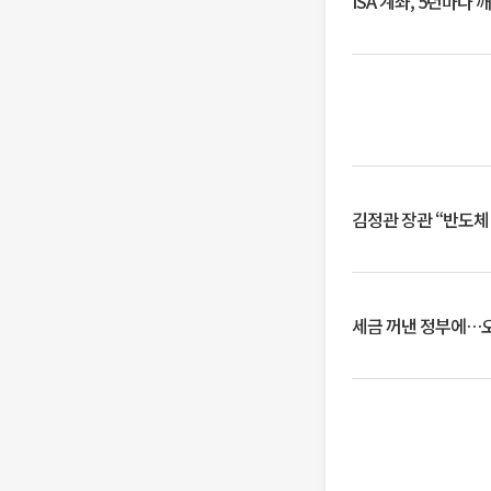
ISA 계좌, 5년마다
김정관 장관 “반도체
세금 꺼낸 정부에…오