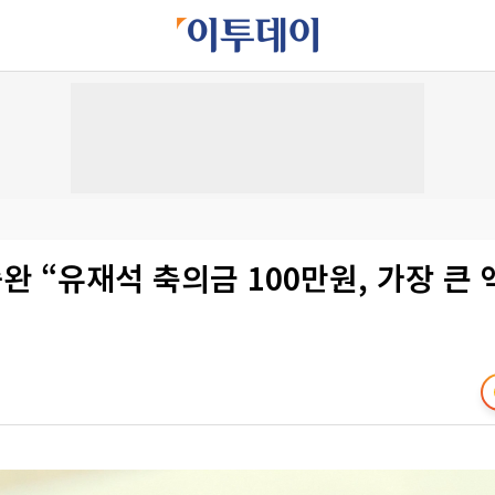
중완 “유재석 축의금 100만원, 가장 큰 