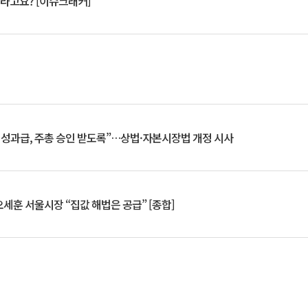
 깨라고요? [이슈크래커]
 성과급, 주총 승인 받도록”…상법·자본시장법 개정 시사
세훈 서울시장 “집값 해법은 공급” [종합]