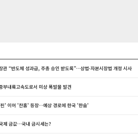
장관 “반도체 성과급, 주총 승인 받도록”…상법·자본시장법 개정 시사
중부내륙고속도로서 미상 폭발물 발견
돌핀' 이어 '찬홈' 등장…예상 경로에 한국 '한숨'
국제 금값…국내 금시세는?