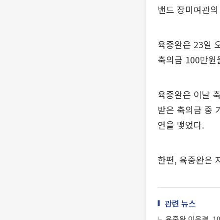
밴드 장미여관의 
육중완은 23일 
축의금 100만원
육중완은 이날 축
받은 축의금 중 
연을 맺었다.
한편, 육중완은 
관련 뉴스
육중완 이은결, 1