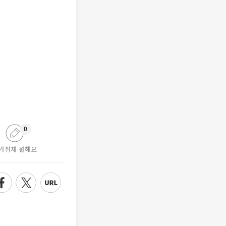
0
가취재 원해요