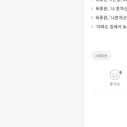
육중완, ‘나 혼자산
육중완, '나혼자산
‘아파도 집에서 늙
#육중완
0
좋아요