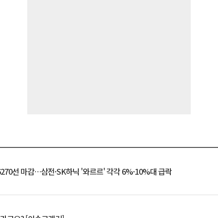
6270선 마감…삼전·SK하닉 '와르르' 각각 6%·10%대 급락