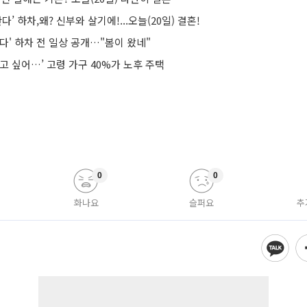
다’ 하차,왜? 신부와 살기에!...오늘(20일) 결혼!
다' 하차 전 일상 공개…"봄이 왔네"
고 싶어…’ 고령 가구 40%가 노후 주택
0
0
화나요
슬퍼요
추