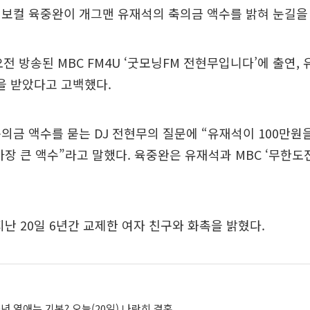
보컬 육중완이 개그맨 유재석의 축의금 액수를 밝혀 눈길을
오전 방송된 MBC FM4U ‘굿모닝FM 전현무입니다’에 출연
을 받았다고 고백했다.
의금 액수를 묻는 DJ 전현무의 질문에 “유재석이 100만원을
가장 큰 액수”라고 말했다. 육중완은 유재석과 MBC ‘무한도
지난 20일 6년간 교제한 여자 친구와 화촉을 밝혔다.
0년 열애는 기본? 오늘(20일) 나란히 결혼