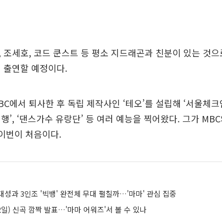
 조세호, 코드 쿤스트 등 평소 지드래곤과 친분이 있는 것
 출연할 예정이다.
MBC에서 퇴사한 후 독립 제작사인 ‘테오’를 설립해 ‘서울체
행’, ‘댄스가수 유랑단’ 등 여러 예능을 찍어왔다. 그가 MB
 이번이 처음이다.
성과 3인조 '빅뱅' 완전체 무대 펼칠까…'마마' 관심 집중
2일) 신곡 깜짝 발표…'마마 어워즈'서 볼 수 있나