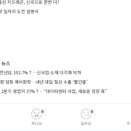
 홀린 지드래곤, 신곡으로 한번 더?
 첫 일자리 도전 설명서
 뉴스
 전년比 102.7%↑…신사업·소재 다각화 박차
판 덤핑 예비판정…내년 대일 철강 수출 ‘빨간불’
2분기 영업익 37%↑…“데이터센터 사업, 새로운 성장 축”
0
0
화나요
슬퍼요
추