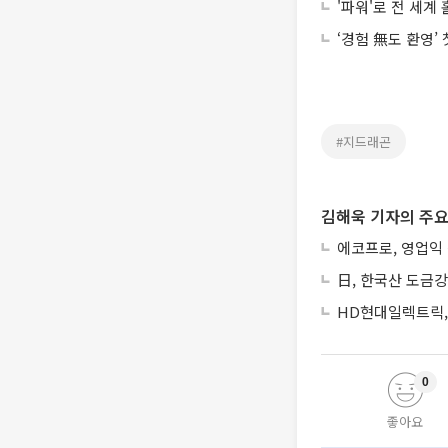
'파워'로 전 세계
‘경험 無도 환영’
#지드래곤
김해욱 기자의 주요
에코프로, 영업익
日, 한국산 도금강
HD현대일렉트릭, 
0
좋아요