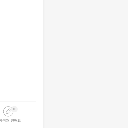
0
가취재 원해요