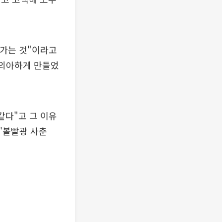
나가는 것"이라고
 의아하게 만들었
같다"고 그 이유
 '볼빨광 사춘