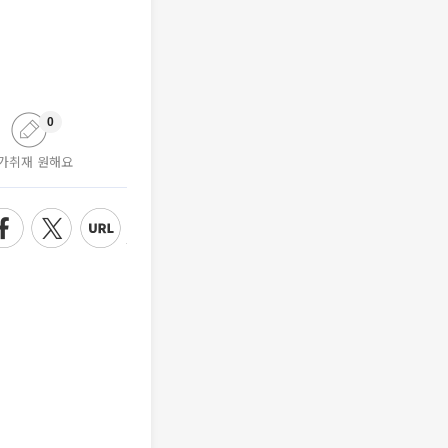
0
가취재 원해요