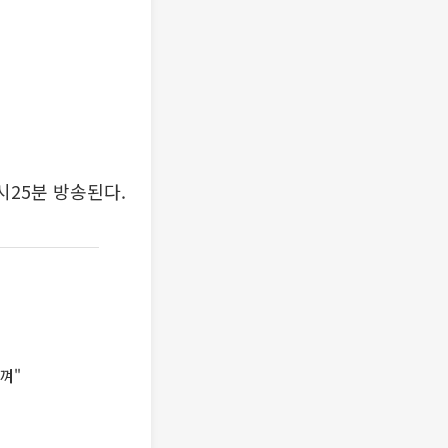
2시25분 방송된다.
껴"