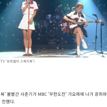
2TV '유희열의 스케치북')
북' 볼빨간 사춘기가 MBC '무한도전' 가요제에 나가 광희와
 전했다.