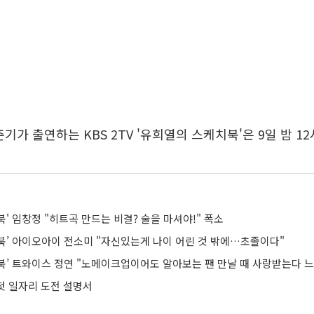
기가 출연하는 KBS 2TV '유희열의 스케치북'은 9일 밤 1
' 임창정 "히트곡 만드는 비결? 술을 마셔야!" 폭소
북’ 아이오아이 전소미 "자신있는게 나이 어린 것 밖에…초졸이다"
북’ 트와이스 정연 "노메이크업이어도 알아보는 팬 만날 때 사랑받는다 느
 첫 일자리 도전 설명서