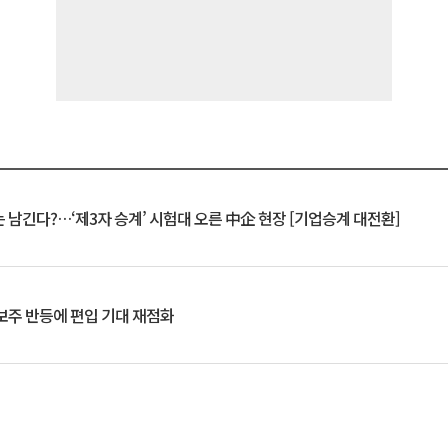
 남긴다?…‘제3자 승계’ 시험대 오른 中企 현장 [기업승계 대전환]
후보주 반등에 편입 기대 재점화