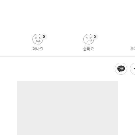
0
0
화나요
슬퍼요
추