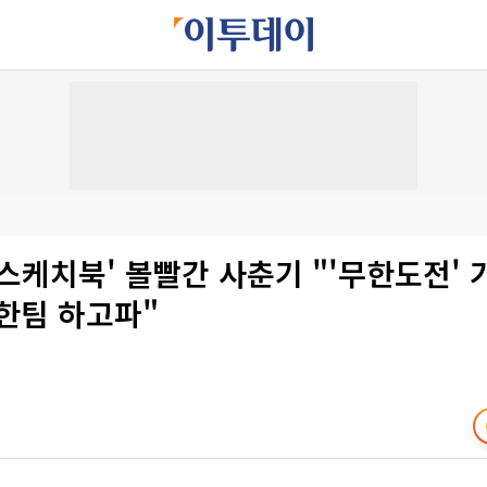
스케치북' 볼빨간 사춘기 "'무한도전' 
한팀 하고파"