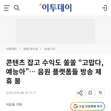
이투데이
문화·라이프
방송/TV
콘텐츠 잡고 수익도 쏠쏠 “고맙다,
예능아”… 음원 플랫폼들 방송 제
휴 붐
입력 2016-06-10 17:11
이은호 기자
구글 선호매체 추가