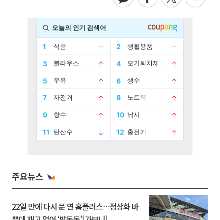
주요뉴스
22일 만에 다시 문 연 홈플러스…정상화 바
쁜데 재고 없어 ‘발동동’[가보니]