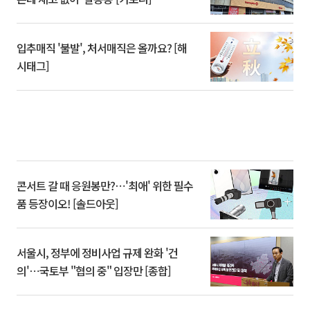
입추매직 '불발', 처서매직은 올까요? [해
시태그]
콘서트 갈 때 응원봉만?⋯'최애' 위한 필수
품 등장이오! [솔드아웃]
서울시, 정부에 정비사업 규제 완화 '건
의'⋯국토부 "협의 중" 입장만 [종합]