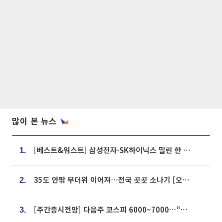
많이 본 뉴스
[베스트&워스트] 삼성전자·SK하이닉스 밀린 한 주…상상인증권은 85% 급등
1.
35도 안팎 무더위 이어져…전국 곳곳 소나기 [오늘 날씨]
2.
[주간증시전망] 다음주 코스피 6000~7000⋯“外人 수급은 정책이 변수”
3.