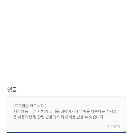
댓글
0 / 300