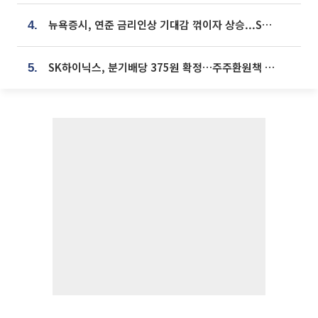
뉴욕증시, 연준 금리인상 기대감 꺾이자 상승...S&P500 사상 최고치 [종합]
4.
SK하이닉스, 분기배당 375원 확정…주주환원책 9월로 앞당겨 발표
5.