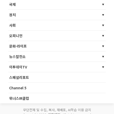
국제
정치
사회
오피니언
문화·라이프
뉴스발전소
이투데이TV
스페셜리포트
Channel 5
위너스IR클럽
무단전재 및 수집, 복사, 재배포, AI학습 이용 금지