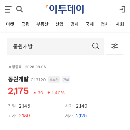
마켓
금융
부동산
산업
경제
국제
정치
사회
장종료
2026.08.06
동원개발
013120
코스닥
건설
2,175
30
1.40%
전일
시가
2,145
2,140
고가
저가
2,180
2,125