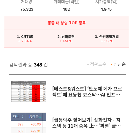
거래량
거래대금(백만)
시가총액(억)
75,323
162
1,975
동종 내 상승 TOP 종목
1. CNT85
2. 남화토건
3. 신원종합개발
+ 2.64%
+ 1.56%
+ 1.53%
검색결과 총
348
건
정확도순
최신순
[베스트&워스트] ‘반도체 메가 프로
젝트’에 요동친 코스닥⋯AI 인프라
株 무더기 급등
[급등락주 짚어보기] 삼화전자ㆍ져
스텍 등 11개 종목 上⋯‘과열’ 금호
건설우는 하한가