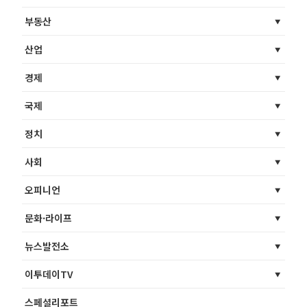
부동산
산업
경제
국제
정치
사회
오피니언
문화·라이프
뉴스발전소
이투데이TV
스페셜리포트