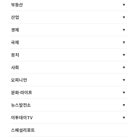
부동산
산업
경제
국제
정치
사회
오피니언
문화·라이프
뉴스발전소
이투데이TV
스페셜리포트