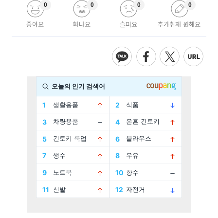
0
0
0
0
좋아요
화나요
슬퍼요
추가취재 원해요