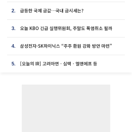
급등한 국제 금값…국내 금시세는?
2.
오늘 KBO 긴급 실행위원회, 주말도 폭염취소 될까
3.
삼성전자·SK하이닉스 “주주 환원 강화 방안 마련”
4.
[오늘의 IR] 고려아연ㆍ심텍ㆍ엘앤에프 등
5.