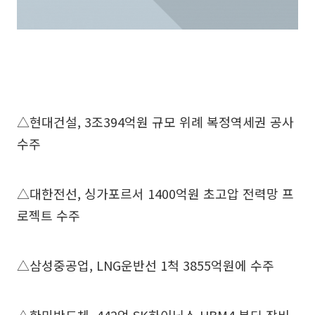
△현대건설, 3조394억원 규모 위례 복정역세권 공사
수주
△대한전선, 싱가포르서 1400억원 초고압 전력망 프
로젝트 수주
△삼성중공업, LNG운반선 1척 3855억원에 수주