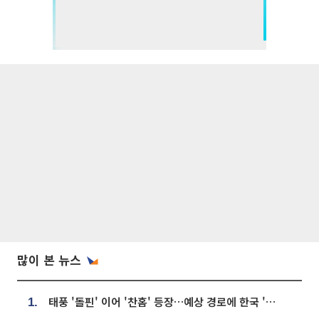
많이 본 뉴스
태풍 '돌핀' 이어 '찬홈' 등장…예상 경로에 한국 '한숨'
1.