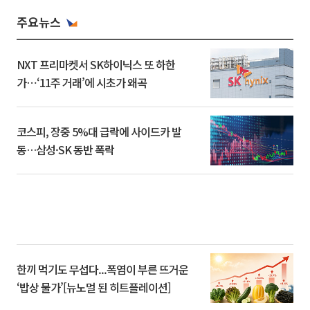
주요뉴스
NXT 프리마켓서 SK하이닉스 또 하한
가⋯‘11주 거래’에 시초가 왜곡
코스피, 장중 5%대 급락에 사이드카 발
동…삼성·SK 동반 폭락
한끼 먹기도 무섭다...폭염이 부른 뜨거운
‘밥상 물가’[뉴노멀 된 히트플레이션]