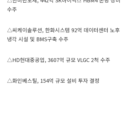
△한미반도체, 442억 SK하이닉스 HBM4 본딩 장비
수주
△씨케이솔루션, 한화시스템 92억 데이터센터 노후
냉각 시설 및 BMS구축 수주
△HD현대중공업, 3607억 규모 VLGC 2척 수주
△화인베스틸, 154억 규모 설비 투자 결정