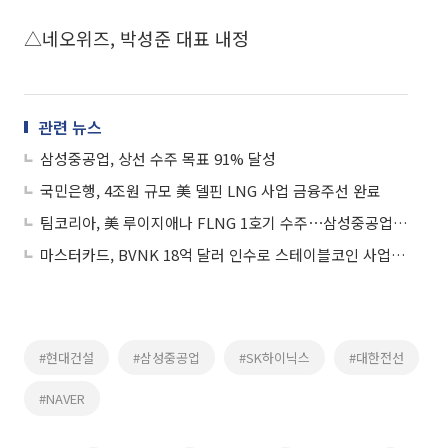
△네오위즈, 박성준 대표 내정
관련 뉴스
삼성중공업, 상선 수주 목표 91% 달성
국민은행, 4조원 규모 美 델핀 LNG 사업 금융주선 완료
팀코리아, 美 루이지애나 FLNG 1호기 수주⋯삼성중공업 4조원 규모 EPC 확보
마스터카드, BVNK 18억 달러 인수로 스테이블코인 사업 본격 확장
#현대건설
#삼성중공업
#SK하이닉스
#대한전선
#NAVER