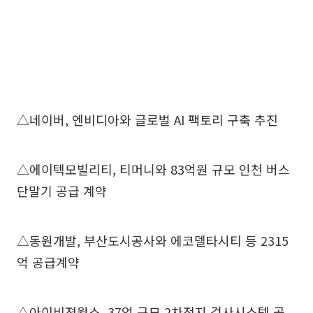
△네이버, 엔비디아와 글로벌 AI 팩토리 구축 추진
△에이텍모빌리티, 티머니와 83억원 규모 인천 버스
단말기 공급 계약
△동원개발, 부산도시공사와 에코델타시티 등 2315
억 공급계약
△아이비젼웍스, 37억 규모 2차전지 검사시스템 공