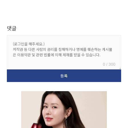
댓글
0 / 300