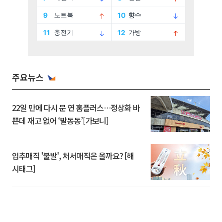
주요뉴스
22일 만에 다시 문 연 홈플러스…정상화 바
쁜데 재고 없어 ‘발동동’[가보니]
입추매직 '불발', 처서매직은 올까요? [해
시태그]