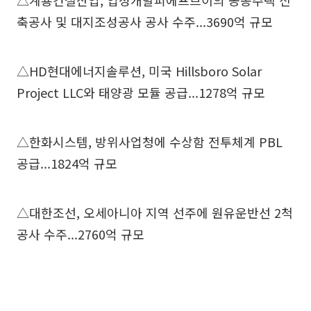
△계룡건설산업, 업성개발피에프브이의 공동주택 신
축공사 및 대지조성공사 공사 수주...3690억 규모
△HD현대에너지솔루션, 미국 Hillsboro Solar
Project LLC와 태양광 모듈 공급...1278억 규모
△한화시스템, 방위사업청에 수상함 전투체계 PBL
공급...1824억 규모
△대한조선, 오세아니아 지역 선주에 원유운반선 2척
공사 수주...2760억 규모