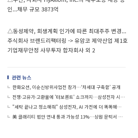
인...채무 규모 3873억
△동성제약, 회생계획 인가에 따른 최대주주 변경...
주식회사 브랜드리팩터링 -> 유암코 제약산업 제1호
기업재무안정 사무투자 합자회사 외 2
관련 뉴스
한화오션, 이순신방위사업전 참가…‘차세대 구축함’ 공개
전쟁·고유가·고환율에 '터보퀀트' 쇼크까지…삼성전자 시총 1000조원 붕괴
"세탁 끝나고 청소해줘" 삼성전자, AI 가전에 더 똑똑해진 '빅스비' 적용
美 클래리티 법안 연내 통과 가능성 13%…상원 문턱서 제동