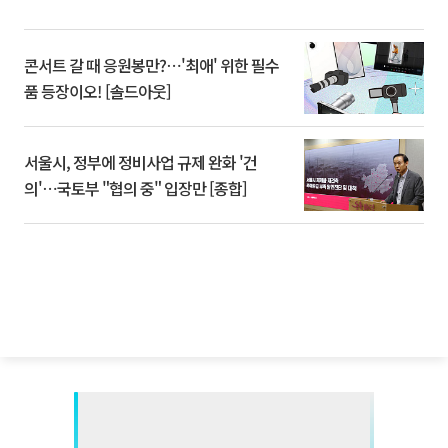
콘서트 갈 때 응원봉만?⋯'최애' 위한 필수
품 등장이오! [솔드아웃]
서울시, 정부에 정비사업 규제 완화 '건
의'⋯국토부 "협의 중" 입장만 [종합]