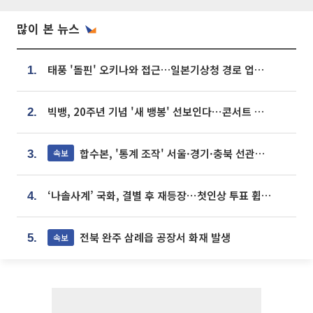
많이 본 뉴스
태풍 '돌핀' 오키나와 접근…일본기상청 경로 업데이트
1.
빅뱅, 20주년 기념 '새 뱅봉' 선보인다⋯콘서트 앞두고 팝업 개최
2.
합수본, '통계 조작' 서울·경기·충북 선관위 등 추가 압수수색
속보
3.
‘나솔사계’ 국화, 결별 후 재등장⋯첫인상 투표 휩쓸고 ‘인기녀’ 등극
4.
전북 완주 삼례읍 공장서 화재 발생
속보
5.