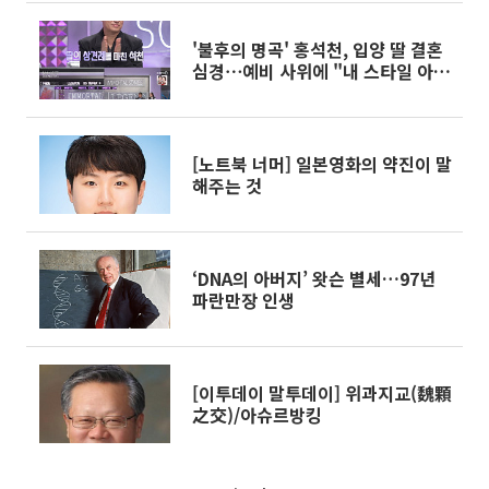
'불후의 명곡' 홍석천, 입양 딸 결혼
심경⋯예비 사위에 "내 스타일 아니
라 다행"
[노트북 너머] 일본영화의 약진이 말
해주는 것
‘DNA의 아버지’ 왓슨 별세…97년
파란만장 인생
[이투데이 말투데이] 위과지교(魏顆
之交)/아슈르방킹