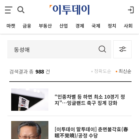
마켓
금융
부동산
산업
경제
국제
정치
사회
검색결과 총
988
건
정확도순
최신순
“인종차별 등 하면 최소 10경기 정
지”…잉글랜드 축구 징계 강화
[이투데이 말투데이] 춘면불각효(春
眠不覺曉)/공정 수당