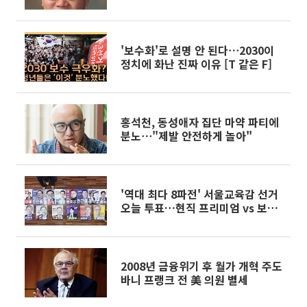
'보수화'로 설명 안 된다⋯2030이
정치에 화난 진짜 이유 [T 같은 F]
홍석천, 동성애자 집단 마약 파티에
분노⋯"제발 안전하게 놀아"
'역대 최다 8파전' 서울교육감 선거
오늘 투표…현직 프리미엄 vs 보수
분산
2008년 금융위기 후 월가 개혁 주도
바니 프랭크 전 美 의원 별세