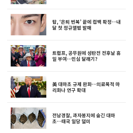
품 검사
탑, ‘은퇴 번복’ 끝에 컴백 확정⋯내
달 첫 정규앨범 발매
트럼프, 공무원에 성탄전 전후날 휴
일 부여⋯민심 달래기?
美 대마초 규제 완화⋯의료목적 마
리화나 연구 확대
전남경찰, 과자봉지에 숨긴 대마
초…태국 일당 덜미