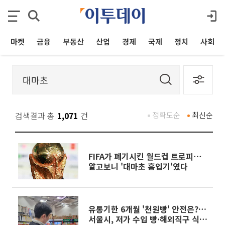
마켓
금융
부동산
산업
경제
국제
정치
사회
검색결과 총
1,071
건
정확도순
최신순
FIFA가 폐기시킨 월드컵 트로피⋯
알고보니 '대마초 흡입기'였다
유통기한 6개월 '천원빵' 안전은?…
서울시, 저가 수입 빵·해외직구 식