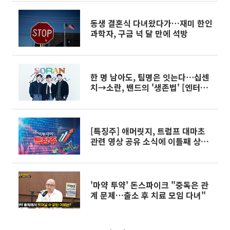
동생 결혼식 다녀왔다가…재미 한인
과학자, 구금 넉 달 만에 석방
한 명 남아도, 팀명은 잇는다⋯십센
치→소란, 밴드의 '생존법' [엔터로
그]
[특징주] 애머릿지, 트럼프 대마초
관련 영상 공유 소식에 이틀째 상승
세
'마약 투약' 돈스파이크 "중독은 관
계 문제…출소 후 치료 모임 다녀"