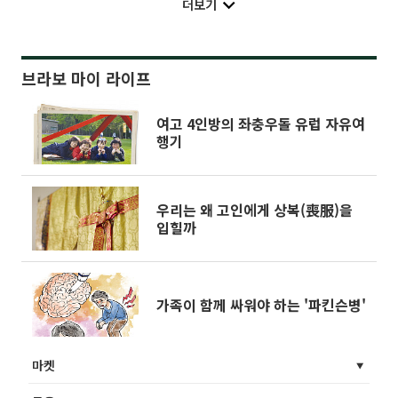
더보기
브라보 마이 라이프
여고 4인방의 좌충우돌 유럽 자유여
행기
우리는 왜 고인에게 상복(喪服)을
입힐까
가족이 함께 싸워야 하는 '파킨슨병'
마켓